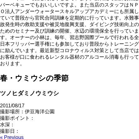
バーベキューでもおいしいですよ。また当店のスタッフはＮＰ
Ｏ法人アンダーウォータースキルアップアカデミーにも所属し
ていて普段から官民合同訓練を定期的に行っています。水難事
故発生時の救助支援や被災地復興支援、ダイビング技術向上の
ためのセミナー及び訓練の開催、水辺の環境保全を行っていま
す。オーナーの小林は、毎年、習志野国際プールで行われる全
日本フリッパー選手権にも参加しており普段からトレーニング
に励んでいます。最近新型コロナウィルス対策として当店では
お客様が口に食われるレンタル器材のアルコール消毒も行って
おります。
春・ウミウシの季節
ツノヒダミノウミウシ
2011/08/17
撮影場所：伊豆海洋公園
撮影ポイント：
水深：
撮影日：
« Previous