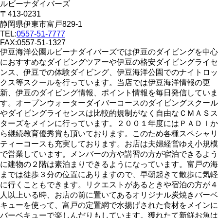
ルビーナダイバーズ
〒413-0231
静岡県伊東市富戸829-1
TEL:
0557-51-7777
FAX:0557-51-1327
伊豆海洋公園ルビーナダイバーズでは伊豆のダイビングを中心
におすすめなダイビングツアーや伊豆の格安ダイビングライセ
ンス、伊豆での体験ダイビング、伊豆海洋公園でのナイトロッ
クス等スクールを行っています。当店では伊豆海洋情報の更
新、伊豆のダイビング情報、ポイント情報を毎日発信していま
す。オープンウォーターダイバーコースのダイビングスクール
やダイビングライセンスは比較的規制がなく自由なＣＭＡＳス
ターズをメインに行っています。２００１年度にはＰＡＤＩか
ら継続教育優秀賞も頂いております。このため各種スペシャリ
ティーコースも充実しております。お店は夫婦経営ゆえ小規模
で営業しています。メンバーの方や講習の方が宿泊できるよう
に建物の２階は素泊まりできるようになっています。富戸の海
までは徒歩３分の位置にありますので、早朝起きて散歩に気軽
に行くこともできます。リクエストがあるときや宿泊の方が４
人以上いる時、お店の前に置いてあるオリジナル炭焼きバーベ
キューを使って、富戸の定置網で水揚げされた食材をメインに
バーベキューで楽しんだりもしています。獲れたて新鮮お魚は