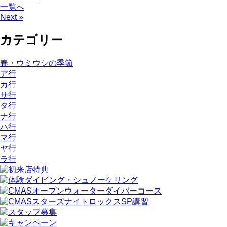
一覧へ
Next »
カテゴリー
春・ウミウシの季節
ア行
カ行
サ行
タ行
ナ行
ハ行
マ行
ヤ行
ラ行