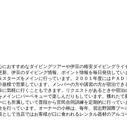
心におすすめなダイビングツアーや伊豆の格安ダイビングライ
更新、伊豆のダイビング情報、ポイント情報を毎日発信してい
Ｓスターズをメインに行っています。２００１年度にはＰＡＤ
小規模で営業しています。メンバーの方や講習の方が宿泊でき
歩に気軽に行くこともできます。リクエストがあるときや宿泊
をメインにバーベキューで楽しんだりもしています。獲れたて
ーにも所属していて普段から官民合同訓練を定期的に行ってい
全を行っています。オーナーの小林は、毎年、習志野国際プー
策として当店ではお客様が口に食われるレンタル器材のアルコ