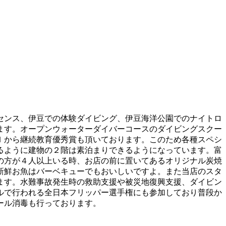
センス、伊豆での体験ダイビング、伊豆海洋公園でのナイトロ
ます。オープンウォーターダイバーコースのダイビングスクー
Ｉから継続教育優秀賞も頂いております。このため各種スペシ
るように建物の２階は素泊まりできるようになっています。富
の方が４人以上いる時、お店の前に置いてあるオリジナル炭焼
新鮮お魚はバーベキューでもおいしいですよ。また当店のスタ
ます。水難事故発生時の救助支援や被災地復興支援、ダイビン
ルで行われる全日本フリッパー選手権にも参加しており普段か
ール消毒も行っております。