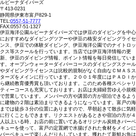
ルビーナダイバーズ
〒413-0231
静岡県伊東市富戸829-1
TEL:
0557-51-7777
FAX:0557-51-1327
伊豆海洋公園ルビーナダイバーズでは伊豆のダイビングを中心
におすすめなダイビングツアーや伊豆の格安ダイビングライセ
ンス、伊豆での体験ダイビング、伊豆海洋公園でのナイトロッ
クス等スクールを行っています。当店では伊豆海洋情報の更
新、伊豆のダイビング情報、ポイント情報を毎日発信していま
す。オープンウォーターダイバーコースのダイビングスクール
やダイビングライセンスは比較的規制がなく自由なＣＭＡＳス
ターズをメインに行っています。２００１年度にはＰＡＤＩか
ら継続教育優秀賞も頂いております。このため各種スペシャリ
ティーコースも充実しております。お店は夫婦経営ゆえ小規模
で営業しています。メンバーの方や講習の方が宿泊できるよう
に建物の２階は素泊まりできるようになっています。富戸の海
までは徒歩３分の位置にありますので、早朝起きて散歩に気軽
に行くこともできます。リクエストがあるときや宿泊の方が４
人以上いる時、お店の前に置いてあるオリジナル炭焼きバーベ
キューを使って、富戸の定置網で水揚げされた食材をメインに
バーベキューで楽しんだりもしています。獲れたて新鮮お魚は