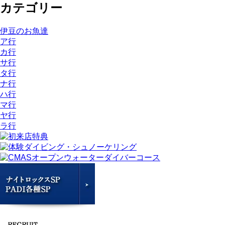
カテゴリー
伊豆のお魚達
ア行
カ行
サ行
タ行
ナ行
ハ行
マ行
ヤ行
ラ行