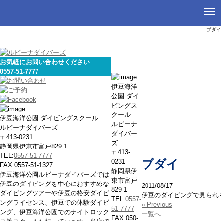
ブダイ
お気軽にお問い合わせください
0557-51-7777
伊豆のお
伊豆海洋
公園 ダイ
ビングス
クール
伊豆海洋公園 ダイビングスクール
ルビーナ
ルビーナダイバーズ
ダイバー
〒413-0231
ズ
静岡県伊東市富戸829-1
〒413-
TEL:
0557-51-7777
0231
ブダイ
FAX:0557-51-1327
静岡県伊
伊豆海洋公園ルビーナダイバーズでは
東市富戸
伊豆のダイビングを中心におすすめな
2011/08/17
829-1
ダイビングツアーや伊豆の格安ダイビ
伊豆のダイビングで見られ
TEL:
0557-
ングライセンス、伊豆での体験ダイビ
« Previous
51-7777
ング、伊豆海洋公園でのナイトロック
一覧へ
FAX:050-