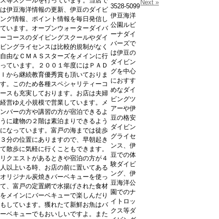
ス等スクールを行っています。当店で
Next »
3528-5099
は伊豆海洋情報の更新、伊豆のダイビ
伊豆海洋
ング情報、ポイント情報を毎日発信し
公園ルビ
ています。オープンウォーターダイバ
ーナダイ
ーコースのダイビングスクールやダイ
バーズで
ビングライセンスは比較的規制がなく
は伊豆の
自由なＣＭＡＳスターズをメインに行
ダイビン
っています。２００１年度にはＰＡＤ
グを中心
Ｉから継続教育優秀賞も頂いておりま
におすす
す。このため各種スペシャリティーコ
めなダイ
ースも充実しております。お店は夫婦
ビングツ
経営ゆえ小規模で営業しています。メ
アーや伊
ンバーの方や講習の方が宿泊できるよ
豆の格安
うに建物の２階は素泊まりできるよう
ダイビン
になっています。富戸の海までは徒歩
グライセ
３分の位置にありますので、早朝起き
ンス、伊
て散歩に気軽に行くこともできます。
豆での体
リクエストがあるときや宿泊の方が４
験ダイビ
人以上いる時、お店の前に置いてある
ング、伊
オリジナル炭焼きバーベキューを使っ
豆海洋公
て、富戸の定置網で水揚げされた食材
園でのナ
をメインにバーベキューで楽しんだり
イトロッ
もしています。獲れたて新鮮お魚はバ
クス等ダ
ーベキューでもおいしいですよ。また