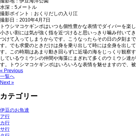
撮影地：伊豆海洋公園
水深：5メートル
撮影ポイント：おくりだしの入り江
撮影日：2010年4月7日
トウシマコケギンポはいつも個性豊かな表情でダイバーを楽し
小さい割には気が強く指を近づけると思いっきり噛み付いてき
つけて入ってしまうからです。こうなったらその日の夕刻まで
す。でも求愛のときだけは身を乗り出して時には全身を出して
す。この時期はあまり動き回らずに近場の海をじっくり観察す
しているウミウシの仲間や海藻にまぎれて多くのウミウシ達が
す。トウシマコケギンポはいろいろな表情を魅せますので、被
« Previous
一覧へ
Next »
カテゴリー
伊豆のお魚達
ア行
カ行
サ行
タ行