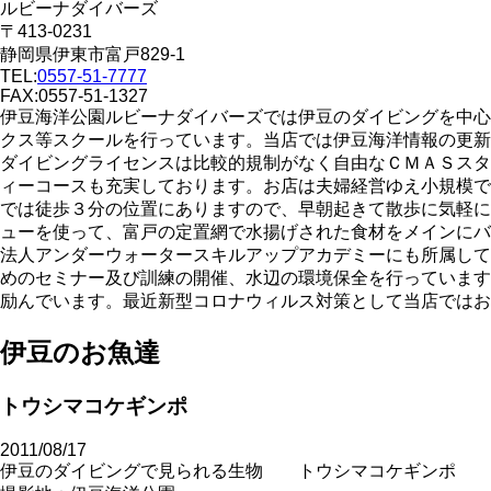
ルビーナダイバーズ
〒413-0231
静岡県伊東市富戸829-1
TEL:
0557-51-7777
FAX:0557-51-1327
伊豆海洋公園ルビーナダイバーズでは伊豆のダイビングを中心
クス等スクールを行っています。当店では伊豆海洋情報の更新
ダイビングライセンスは比較的規制がなく自由なＣＭＡＳスタ
ィーコースも充実しております。お店は夫婦経営ゆえ小規模で
では徒歩３分の位置にありますので、早朝起きて散歩に気軽に
ューを使って、富戸の定置網で水揚げされた食材をメインにバ
法人アンダーウォータースキルアップアカデミーにも所属して
めのセミナー及び訓練の開催、水辺の環境保全を行っています
励んでいます。最近新型コロナウィルス対策として当店ではお
伊豆のお魚達
トウシマコケギンポ
2011/08/17
伊豆のダイビングで見られる生物 トウシマコケギンポ