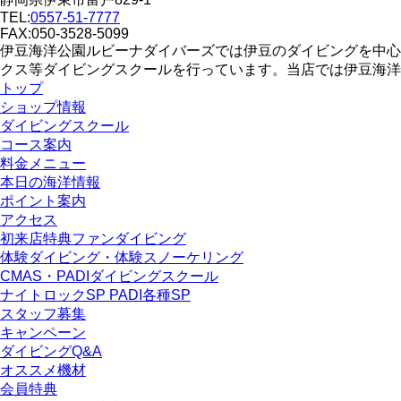
TEL:
0557-51-7777
FAX:050-3528-5099
伊豆海洋公園ルビーナダイバーズでは伊豆のダイビングを中心
クス等ダイビングスクールを行っています。当店では伊豆海洋
トップ
ショップ情報
ダイビングスクール
コース案内
料金メニュー
本日の海洋情報
ポイント案内
アクセス
初来店特典ファンダイビング
体験ダイビング・体験スノーケリング
CMAS・PADIダイビングスクール
ナイトロックSP PADI各種SP
スタッフ募集
キャンペーン
ダイビングQ&A
オススメ機材
会員特典