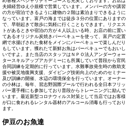
め各種スペシャリティーコースも充実しております。お店は
夫婦経営ゆえ小規模で営業しています。メンバーの方や講習
の方が宿泊できるように建物の２階は素泊まりできるように
なっています。富戸の海までは徒歩３分の位置にありますの
で、早朝起きて散歩に気軽に行くこともできます。リクエス
トがあるときや宿泊の方が４人以上いる時、お店の前に置い
てあるオリジナル炭焼きバーベキューを使って、富戸の定置
網で水揚げされた食材をメインにバーベキューで楽しんだり
もしています。獲れたて新鮮お魚はバーベキューでもおいし
いですよ。また当店のスタッフはＮＰＯ法人アンダーウォー
タースキルアップアカデミーにも所属していて普段から官民
合同訓練を定期的に行っています。水難事故発生時の救助支
援や被災地復興支援、ダイビング技術向上のためのセミナー
及び訓練の開催、水辺の環境保全を行っています。オーナー
の小林は、毎年、習志野国際プールで行われる全日本フリッ
パー選手権にも参加しており普段からトレーニングに励んで
います。最近新型コロナウィルス対策として当店ではお客様
が口に食われるレンタル器材のアルコール消毒も行っており
ます。
伊豆のお魚達