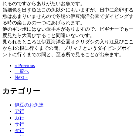
れるのですからありがたいお魚です。
婚姻色を出す魚はこの魚以外にもいますが、日中に産卵する
魚はあまりいませんので冬場の伊豆海洋公園でダイビングす
る時の楽しみの一つにあげられます。
他のギンポにはない派手さがありますので、ビギナーでも一
度見たら大喜びすること間違いないです。
見られるところは伊豆海洋公園オクリダシの入り江及びここ
から1の根に行くまでの間、ブリマチというダイビングポイ
ントに行くまでの間と、至る所で見ることが出来ます。
« Previous
一覧へ
Next »
カテゴリー
伊豆のお魚達
ア行
カ行
サ行
タ行