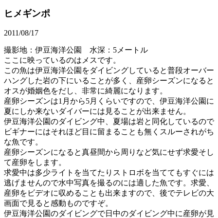
ヒメギンポ
2011/08/17
撮影地：伊豆海洋公園 水深：5メートル
ここに映っているのはメスです。
この魚は伊豆海洋公園をダイビングしていると普段オーバー
ハングした岩の下にいることが多く、産卵シーズンになると
オスが婚姻色をだし、非常に綺麗になります。
産卵シーズンは1月から5月くらいですので、伊豆海洋公園に
夏にしか来ないダイバーには見ることが出来ません。
伊豆海洋公園のダイビング中、夏場は岩と同化しているので
ビギナーにはそれほど目に留まることも無くスルーされがち
な魚です。
産卵シーズンになると真昼間から周りなど気にせず求愛そし
て産卵をします。
求愛中は多少ライトを当てたりストロボを当ててもすぐには
逃げませんので水中写真を撮るのには適した魚です。求愛、
産卵をビデオに収めることも出来ますので、後でテレビの大
画面で見ると感動ものですぞ。
伊豆海洋公園のダイビングで日中のダイビング中に産卵が見