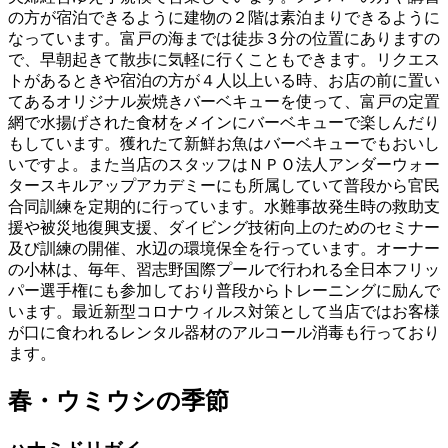
の方が宿泊できるように建物の２階は素泊まりできるように
なっています。富戸の海までは徒歩３分の位置にありますの
で、早朝起きて散歩に気軽に行くこともできます。リクエス
トがあるときや宿泊の方が４人以上いる時、お店の前に置い
てあるオリジナル炭焼きバーベキューを使って、富戸の定置
網で水揚げされた食材をメインにバーベキューで楽しんだり
もしています。獲れたて新鮮お魚はバーベキューでもおいし
いですよ。また当店のスタッフはＮＰＯ法人アンダーウォー
タースキルアップアカデミーにも所属していて普段から官民
合同訓練を定期的に行っています。水難事故発生時の救助支
援や被災地復興支援、ダイビング技術向上のためのセミナー
及び訓練の開催、水辺の環境保全を行っています。オーナー
の小林は、毎年、習志野国際プールで行われる全日本フリッ
パー選手権にも参加しており普段からトレーニングに励んで
います。最近新型コロナウィルス対策として当店ではお客様
が口に食われるレンタル器材のアルコール消毒も行っており
ます。
春・ウミウシの季節