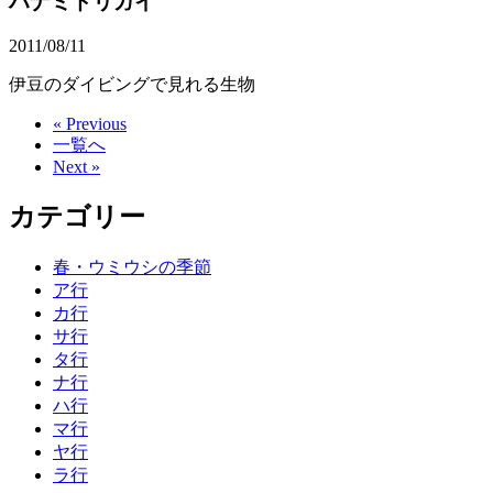
ハナミドリガイ
2011/08/11
伊豆のダイビングで見れる生物
« Previous
一覧へ
Next »
カテゴリー
春・ウミウシの季節
ア行
カ行
サ行
タ行
ナ行
ハ行
マ行
ヤ行
ラ行