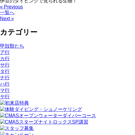
伊豆のダイビングで見られる生物！
« Previous
一覧へ
Next »
カテゴリー
甲殻類たち
ア行
カ行
サ行
タ行
ナ行
ハ行
マ行
ヤ行