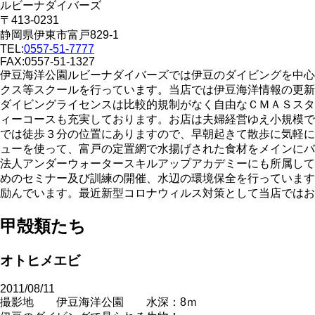
ルビーナダイバーズ
〒413-0231
静岡県伊東市富戸829-1
TEL:
0557-51-7777
FAX:0557-51-1327
伊豆海洋公園ルビーナダイバーズでは伊豆のダイビングを中心
クス等スクールを行っています。当店では伊豆海洋情報の更新
ダイビングライセンスは比較的規制がなく自由なＣＭＡＳスタ
ィーコースも充実しております。お店は夫婦経営ゆえ小規模で
では徒歩３分の位置にありますので、早朝起きて散歩に気軽に
ューを使って、富戸の定置網で水揚げされた食材をメインにバ
法人アンダーウォータースキルアップアカデミーにも所属して
めのセミナー及び訓練の開催、水辺の環境保全を行っています
励んでいます。最近新型コロナウィルス対策として当店ではお
甲殻類たち
オトヒメエビ
2011/08/11
撮影地 伊豆海洋公園 水深：8ｍ