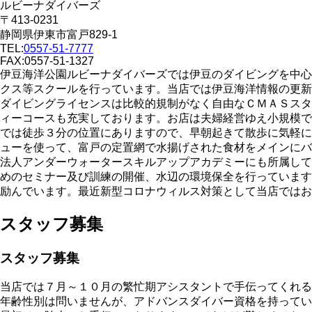
ルビーナダイバーズ
〒413-0231
静岡県伊東市富戸829-1
TEL:
0557-51-7777
FAX:0557-51-1327
伊豆海洋公園ルビーナダイバーズでは伊豆のダイビングを中心
クス等スクールを行っています。当店では伊豆海洋情報の更新
ダイビングライセンスは比較的規制がなく自由なＣＭＡＳスタ
ィーコースも充実しております。お店は夫婦経営ゆえ小規模で
では徒歩３分の位置にありますので、早朝起きて散歩に気軽に
ューを使って、富戸の定置網で水揚げされた食材をメインにバ
法人アンダーウォータースキルアップアカデミーにも所属して
めのセミナー及び訓練の開催、水辺の環境保全を行っています
励んでいます。最近新型コロナウィルス対策として当店ではお
スタッフ募集
スタッフ募集
当店では７月～１０月の繁忙期アシスタントで手伝ってくれる
年齢性別は問いませんが、アドバンスダイバー資格を持ってい