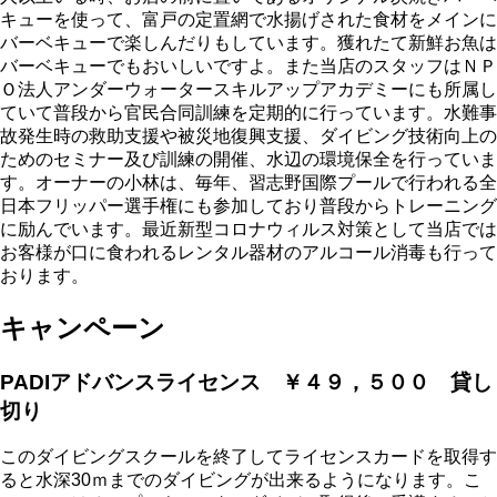
キューを使って、富戸の定置網で水揚げされた食材をメインに
バーベキューで楽しんだりもしています。獲れたて新鮮お魚は
バーベキューでもおいしいですよ。また当店のスタッフはＮＰ
Ｏ法人アンダーウォータースキルアップアカデミーにも所属し
ていて普段から官民合同訓練を定期的に行っています。水難事
故発生時の救助支援や被災地復興支援、ダイビング技術向上の
ためのセミナー及び訓練の開催、水辺の環境保全を行っていま
す。オーナーの小林は、毎年、習志野国際プールで行われる全
日本フリッパー選手権にも参加しており普段からトレーニング
に励んでいます。最近新型コロナウィルス対策として当店では
お客様が口に食われるレンタル器材のアルコール消毒も行って
おります。
キャンペーン
PADIアドバンスライセンス ￥４９，５００ 貸し
切り
このダイビングスクールを終了してライセンスカードを取得す
ると水深30ｍまでのダイビングが出来るようになります。こ