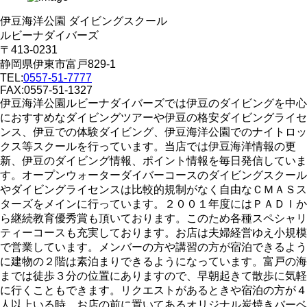
伊豆海洋公園 ダイビングスクール
ルビーナダイバーズ
〒413-0231
静岡県伊東市富戸829-1
TEL:
0557-51-7777
FAX:0557-51-1327
伊豆海洋公園ルビーナダイバーズでは伊豆のダイビングを中心
におすすめなダイビングツアーや伊豆の格安ダイビングライセ
ンス、伊豆での体験ダイビング、伊豆海洋公園でのナイトロッ
クス等スクールを行っています。当店では伊豆海洋情報の更
新、伊豆のダイビング情報、ポイント情報を毎日発信していま
す。オープンウォーターダイバーコースのダイビングスクール
やダイビングライセンスは比較的規制がなく自由なＣＭＡＳス
ターズをメインに行っています。２００１年度にはＰＡＤＩか
ら継続教育優秀賞も頂いております。このため各種スペシャリ
ティーコースも充実しております。お店は夫婦経営ゆえ小規模
で営業しています。メンバーの方や講習の方が宿泊できるよう
に建物の２階は素泊まりできるようになっています。富戸の海
までは徒歩３分の位置にありますので、早朝起きて散歩に気軽
に行くこともできます。リクエストがあるときや宿泊の方が４
人以上いる時、お店の前に置いてあるオリジナル炭焼きバーベ