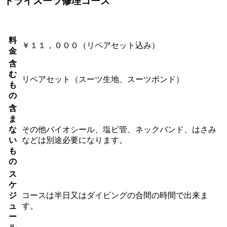
ドライスーツ修理コース
料
￥１１，０００（リペアセット込み）
金
含
む
リペアセット（スーツ生地、スーツボンド）
も
の
含
ま
な
その他バイオシール、塩ビ管、ネックバンド、はさみ
い
などは別途必要になります。
も
の
ス
ケ
ジ
コースは半日又はダイビングの合間の時間で出来ま
ュ
す。
ー