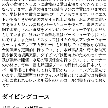
の方が宿泊できるように建物の２階は素泊まりできるように
なっています。富戸の海までは徒歩３分の位置にありますの
で、早朝起きて散歩に気軽に行くこともできます。リクエス
トがあるときや宿泊の方が４人以上いる時、お店の前に置い
てあるオリジナル炭焼きバーベキューを使って、富戸の定置
網で水揚げされた食材をメインにバーベキューで楽しんだり
もしています。獲れたて新鮮お魚はバーベキューでもおいし
いですよ。また当店のスタッフはＮＰＯ法人アンダーウォー
タースキルアップアカデミーにも所属していて普段から官民
合同訓練を定期的に行っています。水難事故発生時の救助支
援や被災地復興支援、ダイビング技術向上のためのセミナー
及び訓練の開催、水辺の環境保全を行っています。オーナー
の小林は、毎年、習志野国際プールで行われる全日本フリッ
パー選手権にも参加しており普段からトレーニングに励んで
います。最近新型コロナウィルス対策として当店ではお客様
が口に食われるレンタル器材のアルコール消毒も行っており
ます。
ダイビングコース