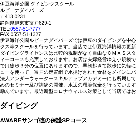
伊豆海洋公園 ダイビングスクール
ルビーナダイバーズ
〒413-0231
静岡県伊東市富戸829-1
TEL:
0557-51-7777
FAX:0557-51-1327
伊豆海洋公園ルビーナダイバーズでは伊豆のダイビングを中心
クス等スクールを行っています。当店では伊豆海洋情報の更新
ダイビングライセンスは比較的規制がなく自由なＣＭＡＳスタ
ィーコースも充実しております。お店は夫婦経営ゆえ小規模で
では徒歩３分の位置にありますので、早朝起きて散歩に気軽に
ューを使って、富戸の定置網で水揚げされた食材をメインにバ
法人アンダーウォータースキルアップアカデミーにも所属して
めのセミナー及び訓練の開催、水辺の環境保全を行っています
励んでいます。最近新型コロナウィルス対策として当店ではお
ダイビング
AWAREサンゴ礁の保護SPコース