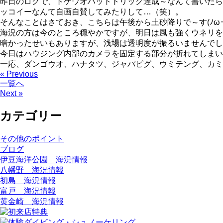
昨日のログで、トゲウオハットトリック達成～なんて書いたら
ッコイーなんて自画自賛してみたりして…（笑）。
そんなことはさておき、こちらは午後から土砂降りで～す(ﾉω･
海況の方は今のところ穏やかですが、明日は風も強くウネリを
暗かったせいもありますが、浅場は透明度が振るいませんでし
今日はハウジング内部のカメラを固定する部分が折れてしまい
一応、ダンゴウオ、ハナタツ、ジャパピグ、ウミテング、カミ
« Previous
一覧へ
Next »
カテゴリー
その他のポイント
ブログ
伊豆海洋公園 海況情報
八幡野 海況情報
初島 海況情報
富戸 海況情報
黄金崎 海況情報