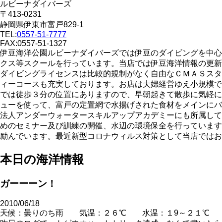
ルビーナダイバーズ
〒413-0231
静岡県伊東市富戸829-1
TEL:
0557-51-7777
FAX:0557-51-1327
伊豆海洋公園ルビーナダイバーズでは伊豆のダイビングを中心
クス等スクールを行っています。当店では伊豆海洋情報の更新
ダイビングライセンスは比較的規制がなく自由なＣＭＡＳスタ
ィーコースも充実しております。お店は夫婦経営ゆえ小規模で
では徒歩３分の位置にありますので、早朝起きて散歩に気軽に
ューを使って、富戸の定置網で水揚げされた食材をメインにバ
法人アンダーウォータースキルアップアカデミーにも所属して
めのセミナー及び訓練の開催、水辺の環境保全を行っています
励んでいます。最近新型コロナウィルス対策として当店ではお
本日の海洋情報
ガーーーン！
2010/06/18
天候：曇りのち雨 気温：２６℃
水温：１9～２１