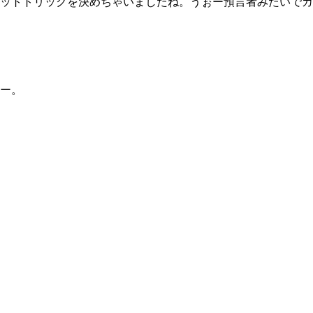
ットトリックを決めちゃいましたね。うぉー預言者みたいでカ
ー。