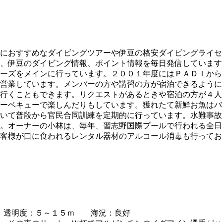
におすすめなダイビングツアーや伊豆の格安ダイビングライセ
、伊豆のダイビング情報、ポイント情報を毎日発信しています
ーズをメインに行っています。２００１年度にはＰＡＤＩから
営業しています。メンバーの方や講習の方が宿泊できるように
行くこともできます。リクエストがあるときや宿泊の方が４人
ーベキューで楽しんだりもしています。獲れたて新鮮お魚はバ
いて普段から官民合同訓練を定期的に行っています。水難事故
。オーナーの小林は、毎年、習志野国際プールで行われる全日
客様が口に食われるレンタル器材のアルコール消毒も行ってお
℃
透明度：５～１５ｍ 海況：良好