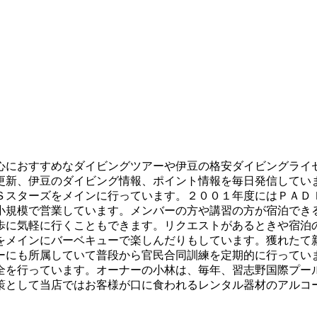
心におすすめなダイビングツアーや伊豆の格安ダイビングライ
更新、伊豆のダイビング情報、ポイント情報を毎日発信してい
Ｓスターズをメインに行っています。２００１年度にはＰＡＤ
小規模で営業しています。メンバーの方や講習の方が宿泊でき
歩に気軽に行くこともできます。リクエストがあるときや宿泊
をメインにバーベキューで楽しんだりもしています。獲れたて
ーにも所属していて普段から官民合同訓練を定期的に行ってい
全を行っています。オーナーの小林は、毎年、習志野国際プー
策として当店ではお客様が口に食われるレンタル器材のアルコ