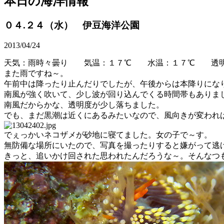
本日の海洋情報
０４.２４（水） 伊豆海洋公園
2013/04/24
天気：雨時々曇り 気温：１７℃ 水温：１７℃ 透明
また雨ですね～。
午前中は降ったり止んだりでしたが、午後からは本降りにな
南風が強く吹いて、少し波が回り込んでくる時間帯もありま
南風だからかな、透明度が少し落ちました。
でも、まだ黒潮は近くにあるみたいなので、風向きが変われ
でぇっかいネコザメが砂地に寝てました。女の子で～す。
無防備な場所にいたので、写真を撮ったりすると嫌がって逃
きっと、追いかけ回された思われたんだろうな～。そんなつ