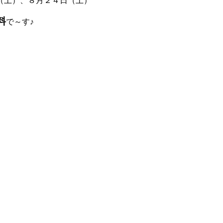
（土）、８月２４日（土）
料
で～す♪