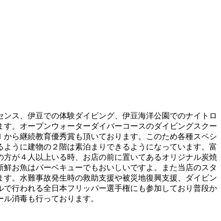
センス、伊豆での体験ダイビング、伊豆海洋公園でのナイトロ
ます。オープンウォーターダイバーコースのダイビングスクー
Ｉから継続教育優秀賞も頂いております。このため各種スペシ
るように建物の２階は素泊まりできるようになっています。富
の方が４人以上いる時、お店の前に置いてあるオリジナル炭焼
新鮮お魚はバーベキューでもおいしいですよ。また当店のスタ
ます。水難事故発生時の救助支援や被災地復興支援、ダイビン
ルで行われる全日本フリッパー選手権にも参加しており普段か
ール消毒も行っております。