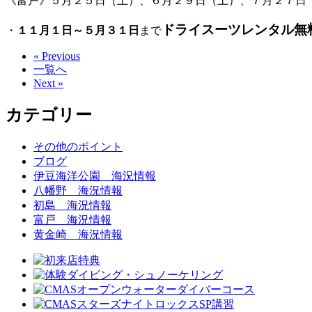
《富戸》５月２５日（土）、６月２９日（土）、７月２７日
ドライスーツレンタル無
・
１１月１日～５月３１日
まで
« Previous
一覧へ
Next »
カテゴリー
その他のポイント
ブログ
伊豆海洋公園 海況情報
八幡野 海況情報
初島 海況情報
富戸 海況情報
黄金崎 海況情報