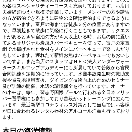
め各種スペシャリティーコースも充実しております。お店は
夫婦経営ゆえ小規模で営業しています。メンバーの方や講習
の方が宿泊できるように建物の２階は素泊まりできるように
なっています。富戸の海までは徒歩３分の位置にありますの
で、早朝起きて散歩に気軽に行くこともできます。リクエス
トがあるときや宿泊の方が４人以上いる時、お店の前に置い
てあるオリジナル炭焼きバーベキューを使って、富戸の定置
網で水揚げされた食材をメインにバーベキューで楽しんだり
もしています。獲れたて新鮮お魚はバーベキューでもおいし
いですよ。また当店のスタッフはＮＰＯ法人アンダーウォー
タースキルアップアカデミーにも所属していて普段から官民
合同訓練を定期的に行っています。水難事故発生時の救助支
援や被災地復興支援、ダイビング技術向上のためのセミナー
及び訓練の開催、水辺の環境保全を行っています。オーナー
の小林は、毎年、習志野国際プールで行われる全日本フリッ
パー選手権にも参加しており普段からトレーニングに励んで
います。最近新型コロナウィルス対策として当店ではお客様
が口に食われるレンタル器材のアルコール消毒も行っており
ます。
本日の海洋情報