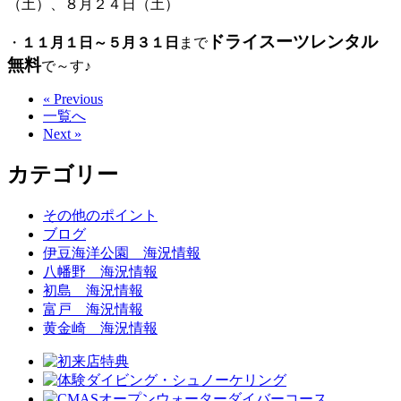
（土）、８月２４日（土）
ドライスーツレンタル
・
１１月１日～５月３１日
まで
無料
で～す♪
« Previous
一覧へ
Next »
カテゴリー
その他のポイント
ブログ
伊豆海洋公園 海況情報
八幡野 海況情報
初島 海況情報
富戸 海況情報
黄金崎 海況情報