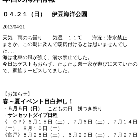
０４.２１（日） 伊豆海洋公園
2013/04/21
天気：雨のち曇り 気温：１１℃ 海況：潜水禁止
まさか、この期に及んで暖房付けるとは思いませんでし
た…。
海は北東の風が強く、潜水禁止でした。
今日はゲストもおらず、たまたま弟一家が遊びに来ていたの
で、家族サービスしてました。
【お知らせ】
春～夏イベント目白押し！
・
５月５日（日）
こどもの日 餅つき祭り
・
サンセットダイブ日程
《ＩＯＰ》６月１５日（土）、７月６日（土）、７月１４日
（土）、８月１０日（土）
《富戸》５月２５日（土）、６月２９日（土）、７月２７日