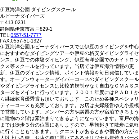
伊豆海洋公園 ダイビングスクール
ルビーナダイバーズ
〒413-0231
静岡県伊東市富戸829-1
TEL:
0557-51-7777
FAX:0557-51-1327
伊豆海洋公園ルビーナダイバーズでは伊豆のダイビングを中心
におすすめなダイビングツアーや伊豆の格安ダイビングライセ
ンス、伊豆での体験ダイビング、伊豆海洋公園でのナイトロッ
クス等スクールを行っています。当店では伊豆海洋情報の更
新、伊豆のダイビング情報、ポイント情報を毎日発信していま
す。オープンウォーターダイバーコースのダイビングスクール
やダイビングライセンスは比較的規制がなく自由なＣＭＡＳス
ターズをメインに行っています。２００１年度にはＰＡＤＩか
ら継続教育優秀賞も頂いております。このため各種スペシャリ
ティーコースも充実しております。お店は夫婦経営ゆえ小規模
で営業しています。メンバーの方や講習の方が宿泊できるよう
に建物の２階は素泊まりできるようになっています。富戸の海
までは徒歩３分の位置にありますので、早朝起きて散歩に気軽
に行くこともできます。リクエストがあるときや宿泊の方が４
人以上いる時、お店の前に置いてあるオリジナル炭焼きバーベ