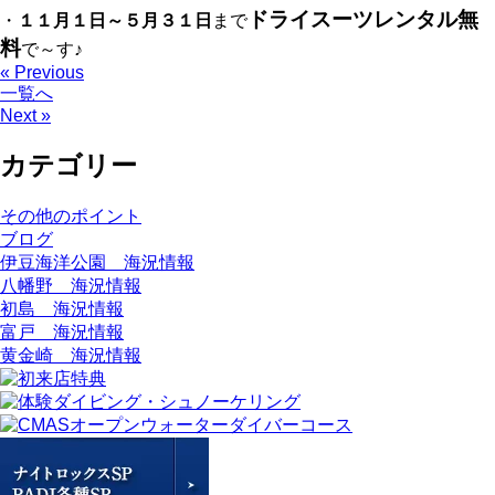
ドライスーツレンタル無
・
１１月１日～５月３１日
まで
料
で～す♪
« Previous
一覧へ
Next »
カテゴリー
その他のポイント
ブログ
伊豆海洋公園 海況情報
八幡野 海況情報
初島 海況情報
富戸 海況情報
黄金崎 海況情報