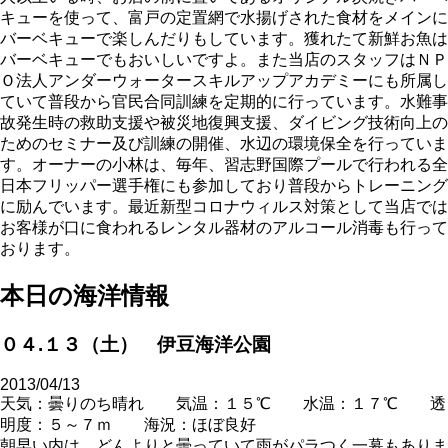
キューを使って、富戸の定置網で水揚げされた食材をメインに
バーベキューで楽しんだりもしています。獲れたて新鮮お魚は
バーベキューでもおいしいですよ。また当店のスタッフはＮＰ
Ｏ法人アンダーウォータースキルアップアカデミーにも所属し
ていて普段から官民合同訓練を定期的に行っています。水難事
故発生時の救助支援や被災地復興支援、ダイビング技術向上の
ためのセミナー及び訓練の開催、水辺の環境保全を行っていま
す。オーナーの小林は、毎年、習志野国際プールで行われる全
日本フリッパー選手権にも参加しており普段からトレーニング
に励んでいます。最近新型コロナウィルス対策として当店では
お客様が口に食われるレンタル器材のアルコール消毒も行って
おります。
本日の海洋情報
０４.１３（土） 伊豆海洋公園
2013/04/13
天気：曇りのち晴れ 気温：１５℃ 水温：１７℃ 透
明度：５～７ｍ 海況：ほぼ良好
朝早い内は、どんよりと曇っていて雨がパラつく一幕もありま