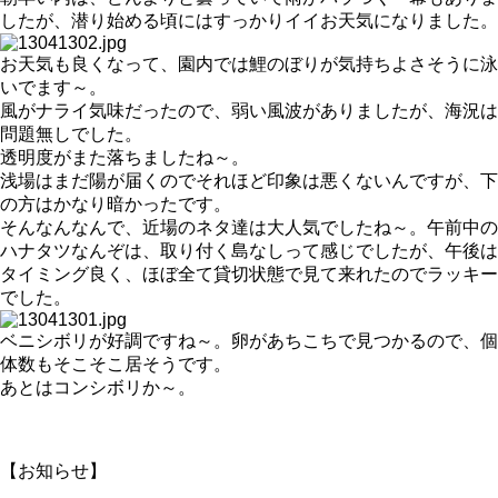
したが、潜り始める頃にはすっかりイイお天気になりました。
お天気も良くなって、園内では鯉のぼりが気持ちよさそうに泳
いでます～。
風がナライ気味だったので、弱い風波がありましたが、海況は
問題無しでした。
透明度がまた落ちましたね～。
浅場はまだ陽が届くのでそれほど印象は悪くないんですが、下
の方はかなり暗かったです。
そんなんなんで、近場のネタ達は大人気でしたね～。午前中の
ハナタツなんぞは、取り付く島なしって感じでしたが、午後は
タイミング良く、ほぼ全て貸切状態で見て来れたのでラッキー
でした。
ベニシボリが好調ですね～。卵があちこちで見つかるので、個
体数もそこそこ居そうです。
あとはコンシボリか～。
【お知らせ】