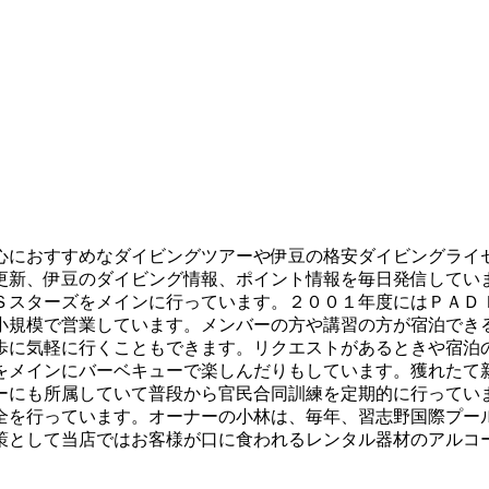
心におすすめなダイビングツアーや伊豆の格安ダイビングライ
更新、伊豆のダイビング情報、ポイント情報を毎日発信してい
Ｓスターズをメインに行っています。２００１年度にはＰＡＤ
小規模で営業しています。メンバーの方や講習の方が宿泊でき
歩に気軽に行くこともできます。リクエストがあるときや宿泊
をメインにバーベキューで楽しんだりもしています。獲れたて
ーにも所属していて普段から官民合同訓練を定期的に行ってい
全を行っています。オーナーの小林は、毎年、習志野国際プー
策として当店ではお客様が口に食われるレンタル器材のアルコ