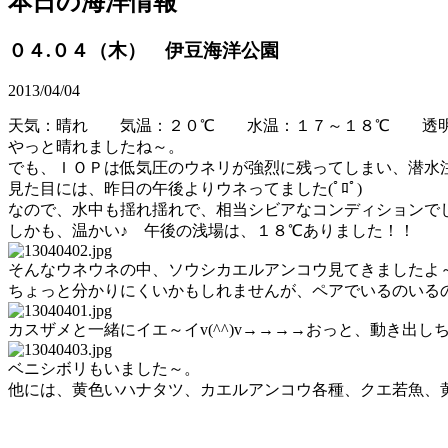
本日の海洋情報
０４.０４（木） 伊豆海洋公園
2013/04/04
天気：晴れ 気温：２０℃ 水温：１７～１８℃ 透明
やっと晴れましたね～。
でも、ＩＯＰは低気圧のウネリが強烈に残ってしまい、潜水
見た目には、昨日の午後よりウネってました(ﾟﾛﾟ)
なので、水中も揺れ揺れで、相当シビアなコンディションで
しかも、温かい♪ 午後の浅場は、１８℃ありました！！
そんなウネウネの中、ソウシカエルアンコウ見てきましたよ
ちょっと分かりにくいかもしれませんが、ペアでいるのいる
カスザメと一緒にイエ～イv(^^)v→→→→おっと、動き出しちゃっ
ベニシボリもいました～。
他には、黄色いハナタツ、カエルアンコウ各種、クエ若魚、