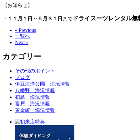
【お知らせ】
ドライスーツレンタル無
・
１１月１日～５月３１日
まで
« Previous
一覧へ
Next »
カテゴリー
その他のポイント
ブログ
伊豆海洋公園 海況情報
八幡野 海況情報
初島 海況情報
富戸 海況情報
黄金崎 海況情報