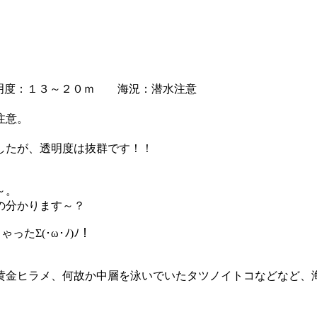
度：１３～２０ｍ 海況：潜水注意
注意。
したが、透明度は抜群です！！
～。
の分かります～？
たΣ(･ω･ﾉ)ﾉ！
黄金ヒラメ、何故か中層を泳いでいたタツノイトコなどなど、