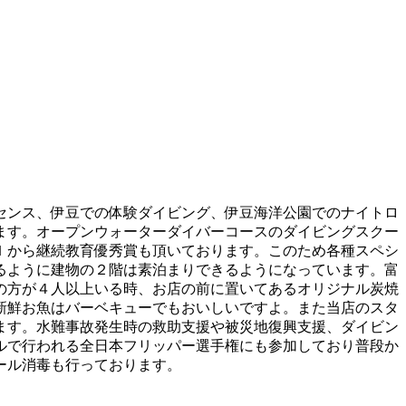
センス、伊豆での体験ダイビング、伊豆海洋公園でのナイトロ
ます。オープンウォーターダイバーコースのダイビングスクー
Ｉから継続教育優秀賞も頂いております。このため各種スペシ
るように建物の２階は素泊まりできるようになっています。富
の方が４人以上いる時、お店の前に置いてあるオリジナル炭焼
新鮮お魚はバーベキューでもおいしいですよ。また当店のスタ
ます。水難事故発生時の救助支援や被災地復興支援、ダイビン
ルで行われる全日本フリッパー選手権にも参加しており普段か
ール消毒も行っております。