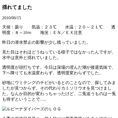
揺れてました
2010/06/15
天候：曇り 気温：２３℃
水温：２０～２１
℃
透
明度：８～10ｍ 海況：ＥＮ／ＥＸ注意
昨日の潜水禁止の影響が少し残っていました。
見た目はそれほどうねっている様子ではなかったんですが、
水中は意外と揺れていました。
透明度が頭打ちです。今日は深場の澄んだ潮が後退気味で、
下へ降りても水温変わらず、透明度変わらずでした。
砂地にウミテングのチビがいるとのことなので、探してみま
したが見つからず。その代わりカミソリウオを見つけまし
た。なんか目的が変わっちゃったけど、二兎追うものは一兎
も得ずということで…。