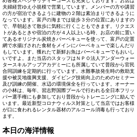
め各種スペシャリティーコースも充実しております。お店は
夫婦経営ゆえ小規模で営業しています。メンバーの方や講習
の方が宿泊できるように建物の２階は素泊まりできるように
なっています。富戸の海までは徒歩３分の位置にありますの
で、早朝起きて散歩に気軽に行くこともできます。リクエス
トがあるときや宿泊の方が４人以上いる時、お店の前に置い
てあるオリジナル炭焼きバーベキューを使って、富戸の定置
網で水揚げされた食材をメインにバーベキューで楽しんだり
もしています。獲れたて新鮮お魚はバーベキューでもおいし
いですよ。また当店のスタッフはＮＰＯ法人アンダーウォー
タースキルアップアカデミーにも所属していて普段から官民
合同訓練を定期的に行っています。水難事故発生時の救助支
援や被災地復興支援、ダイビング技術向上のためのセミナー
及び訓練の開催、水辺の環境保全を行っています。オーナー
の小林は、毎年、習志野国際プールで行われる全日本フリッ
パー選手権にも参加しており普段からトレーニングに励んで
います。最近新型コロナウィルス対策として当店ではお客様
が口に食われるレンタル器材のアルコール消毒も行っており
ます。
本日の海洋情報