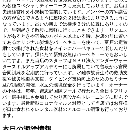
め各種スペシャリティーコースも充実しております。お店は
夫婦経営ゆえ小規模で営業しています。メンバーの方や講習
の方が宿泊できるように建物の２階は素泊まりできるように
なっています。富戸の海までは徒歩３分の位置にありますの
で、早朝起きて散歩に気軽に行くこともできます。リクエス
トがあるときや宿泊の方が４人以上いる時、お店の前に置い
てあるオリジナル炭焼きバーベキューを使って、富戸の定置
網で水揚げされた食材をメインにバーベキューで楽しんだり
もしています。獲れたて新鮮お魚はバーベキューでもおいし
いですよ。また当店のスタッフはＮＰＯ法人アンダーウォー
タースキルアップアカデミーにも所属していて普段から官民
合同訓練を定期的に行っています。水難事故発生時の救助支
援や被災地復興支援、ダイビング技術向上のためのセミナー
及び訓練の開催、水辺の環境保全を行っています。オーナー
の小林は、毎年、習志野国際プールで行われる全日本フリッ
パー選手権にも参加しており普段からトレーニングに励んで
います。最近新型コロナウィルス対策として当店ではお客様
が口に食われるレンタル器材のアルコール消毒も行っており
ます。
本日の海洋情報