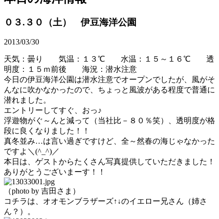
０３.３０（土） 伊豆海洋公園
2013/03/30
天気：曇り 気温：１３℃ 水温：１５～１６℃ 透
明度：１５ｍ前後 海況：潜水注意
今日の伊豆海洋公園は潜水注意でオープンでしたが、風がそ
んなに吹かなかったので、ちょっと風波がある程度で普通に
潜れました。
エントリーしてすぐ、おっ♪
浮遊物がぐ～んと減って（当社比－８０％笑）、透明度が格
段に良くなりました！！
真冬並み…は言い過ぎですけど、全～然春の海じゃなかった
ですよ＼(^_^)／
本日は、ゲストからたくさん写真提供していただきました！
ありがとうございまーす！！
（photo by 吉田さま）
コチラは、オオモンブラザーズ↑↓のイエロー兄さん（姉さ
ん？）。