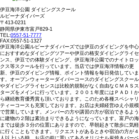
伊豆海洋公園 ダイビングスクール
ルビーナダイバーズ
〒413-0231
静岡県伊東市富戸829-1
TEL:
0557-51-7777
FAX:0557-51-1327
伊豆海洋公園ルビーナダイバーズでは伊豆のダイビングを中心
におすすめなダイビングツアーや伊豆の格安ダイビングライセ
ンス、伊豆での体験ダイビング、伊豆海洋公園でのナイトロッ
クス等スクールを行っています。当店では伊豆海洋情報の更
新、伊豆のダイビング情報、ポイント情報を毎日発信していま
す。オープンウォーターダイバーコースのダイビングスクール
やダイビングライセンスは比較的規制がなく自由なＣＭＡＳス
ターズをメインに行っています。２００１年度にはＰＡＤＩか
ら継続教育優秀賞も頂いております。このため各種スペシャリ
ティーコースも充実しております。お店は夫婦経営ゆえ小規模
で営業しています。メンバーの方や講習の方が宿泊できるよう
に建物の２階は素泊まりできるようになっています。富戸の海
までは徒歩３分の位置にありますので、早朝起きて散歩に気軽
に行くこともできます。リクエストがあるときや宿泊の方が４
人以上いる時、お店の前に置いてあるオリジナル炭焼きバーベ