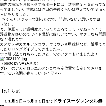
園内の海況をお知らせするボードには、透明度３～５ｍってな
ってましたが、実際には昨日の午後くらいは見えていて８ｍく
らいありました。
↑ちゃんとメジャーで測ったので、間違いないと思いますヨ
（笑）。
ま、伊豆らしい透明度といったところでしょうかね～＾＾；
浮遊物が多いのでワイド撮影は厳しいですが、マクロなら問題
なく潜れます。
カスザメやカエルアンコウ、ウミウシ＆甲殻類など…近場でま
ったりロングダイブしてきました～。
すぐ引っ込まれちゃったけど、でかいクエもいましたよ！
（photo by SAYAさま）
グレーのデカイロカエルアンコウも定位置で安定しておりま
す。淡い色調が春らしい（‐＾▽＾‐）
【お知らせ】
ドライスーツレンタル無
・
１１月１日～５月３１日
まで