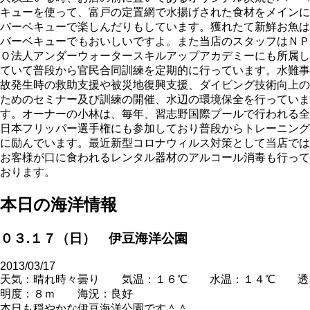
キューを使って、富戸の定置網で水揚げされた食材をメインに
バーベキューで楽しんだりもしています。獲れたて新鮮お魚は
バーベキューでもおいしいですよ。また当店のスタッフはＮＰ
Ｏ法人アンダーウォータースキルアップアカデミーにも所属し
ていて普段から官民合同訓練を定期的に行っています。水難事
故発生時の救助支援や被災地復興支援、ダイビング技術向上の
ためのセミナー及び訓練の開催、水辺の環境保全を行っていま
す。オーナーの小林は、毎年、習志野国際プールで行われる全
日本フリッパー選手権にも参加しており普段からトレーニング
に励んでいます。最近新型コロナウィルス対策として当店では
お客様が口に食われるレンタル器材のアルコール消毒も行って
おります。
本日の海洋情報
０３.１７（日） 伊豆海洋公園
2013/03/17
天気：晴れ時々曇り 気温：１６℃ 水温：１４℃ 透
明度：８ｍ 海況：良好
本日も穏やかな伊豆海洋公園です＾＾