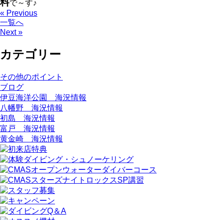
料
で～す♪
« Previous
一覧へ
Next »
カテゴリー
その他のポイント
ブログ
伊豆海洋公園 海況情報
八幡野 海況情報
初島 海況情報
富戸 海況情報
黄金崎 海況情報