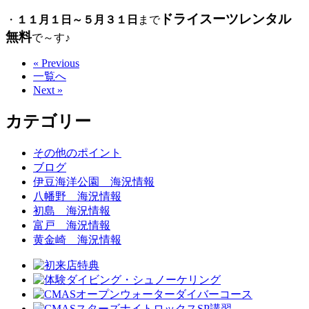
ドライスーツレンタル
・
１１月１日～５月３１日
まで
無料
で～す♪
« Previous
一覧へ
Next »
カテゴリー
その他のポイント
ブログ
伊豆海洋公園 海況情報
八幡野 海況情報
初島 海況情報
富戸 海況情報
黄金崎 海況情報