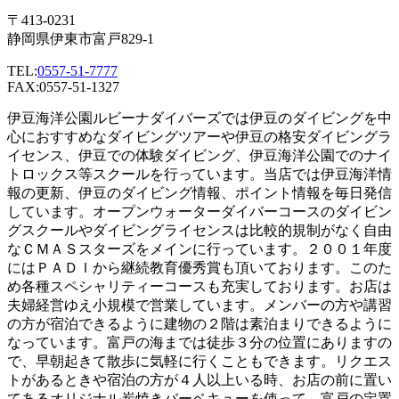
〒413-0231
静岡県伊東市富戸829-1
TEL:
0557-51-7777
FAX:0557-51-1327
伊豆海洋公園ルビーナダイバーズでは伊豆のダイビングを中
心におすすめなダイビングツアーや伊豆の格安ダイビングラ
イセンス、伊豆での体験ダイビング、伊豆海洋公園でのナイ
トロックス等スクールを行っています。当店では伊豆海洋情
報の更新、伊豆のダイビング情報、ポイント情報を毎日発信
しています。オープンウォーターダイバーコースのダイビン
グスクールやダイビングライセンスは比較的規制がなく自由
なＣＭＡＳスターズをメインに行っています。２００１年度
にはＰＡＤＩから継続教育優秀賞も頂いております。このた
め各種スペシャリティーコースも充実しております。お店は
夫婦経営ゆえ小規模で営業しています。メンバーの方や講習
の方が宿泊できるように建物の２階は素泊まりできるように
なっています。富戸の海までは徒歩３分の位置にありますの
で、早朝起きて散歩に気軽に行くこともできます。リクエス
トがあるときや宿泊の方が４人以上いる時、お店の前に置い
てあるオリジナル炭焼きバーベキューを使って、富戸の定置