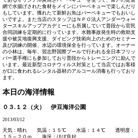
網で水揚げされた食材をメインにバーベキューで楽しんだり
もしています。獲れたて新鮮お魚はバーベキューでもおいし
いですよ。また当店のスタッフはＮＰＯ法人アンダーウォー
タースキルアップアカデミーにも所属していて普段から官民
合同訓練を定期的に行っています。水難事故発生時の救助支
援や被災地復興支援、ダイビング技術向上のためのセミナー
及び訓練の開催、水辺の環境保全を行っています。オーナー
の小林は、毎年、習志野国際プールで行われる全日本フリッ
パー選手権にも参加しており普段からトレーニングに励んで
います。最近新型コロナウィルス対策として当店ではお客様
が口に食われるレンタル器材のアルコール消毒も行っており
ます。
本日の海洋情報
０３.１２（火） 伊豆海洋公園
2013/03/12
天気：晴れ 気温：１５℃ 水温：１４℃ 透明度：
１５～２０ｍ 海況：ほぼ良好