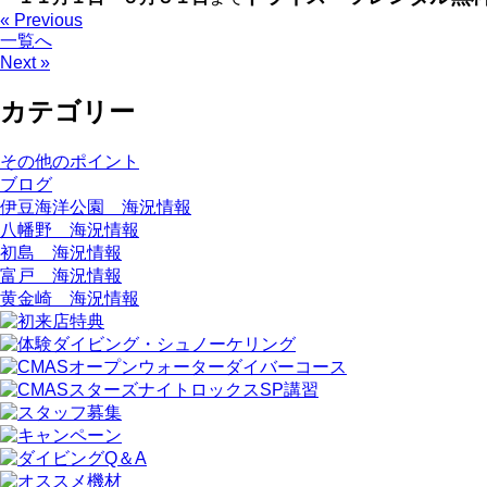
« Previous
一覧へ
Next »
カテゴリー
その他のポイント
ブログ
伊豆海洋公園 海況情報
八幡野 海況情報
初島 海況情報
富戸 海況情報
黄金崎 海況情報