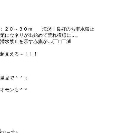
：２０～３０ｍ 海況：良好のち潜水禁止
第にウネリが出始めて荒れ模様に…。
禁止を示す赤旗が…(￣□￣;)!!
超見える～！！！
単品で＾＾；
オモンも＾＾
料
で～す♪