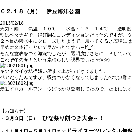
０２.１８（月） 伊豆海洋公園
2013/02/18
天気：雨 気温：１０℃ 水温：１３～１４℃ 透明度
朝はベタナギで、絶好調なコンディションだったのですが、次
２本目の潜水中にクローズしたようで、戻ってくると広場には潜水
早めに２本行っといて良かったですわ～f^_^;
そんな意表をつく海況でしたが、透明度はさらにＵＰしていて
これぞ冬の海！という素晴らしい視界でした(☆∀☆)
キツネダイが結構浅い所まで上がってきてました。
ペアだったんですが、収拾つかなくなってしまったので無難に
最近イロカエルアンコウばっかり登場してたので、たまにはオ
【お知らせ】
ひな祭り餅つき大会～！
・
３月３日（日）
ドライスーツレンタル無
・
１１月１日～５月３１日
まで