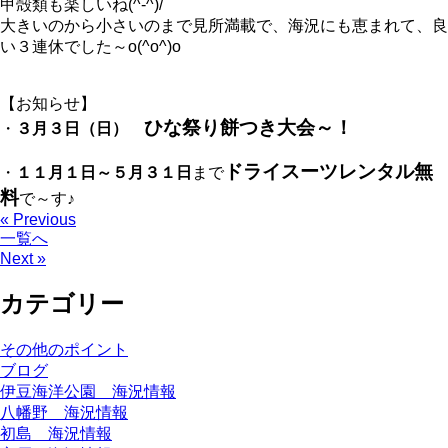
甲殻類も楽しいね(^-^)/
大きいのから小さいのまで見所満載で、海況にも恵まれて、良
い３連休でした～o(^o^)o
【お知らせ】
ひな祭り餅つき大会～！
・
３月３日（日）
ドライスーツレンタル無
・
１１月１日～５月３１日
まで
料
で～す♪
« Previous
一覧へ
Next »
カテゴリー
その他のポイント
ブログ
伊豆海洋公園 海況情報
八幡野 海況情報
初島 海況情報