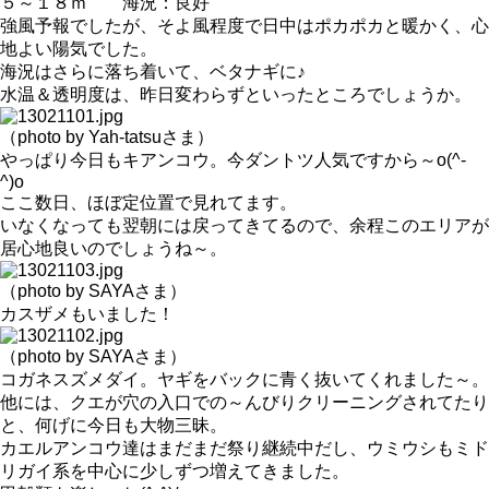
５～１８ｍ 海況：良好
強風予報でしたが、そよ風程度で日中はポカポカと暖かく、心
地よい陽気でした。
海況はさらに落ち着いて、ベタナギに♪
水温＆透明度は、昨日変わらずといったところでしょうか。
（photo by Yah-tatsuさま）
やっぱり今日もキアンコウ。今ダントツ人気ですから～o(^-
^)o
ここ数日、ほぼ定位置で見れてます。
いなくなっても翌朝には戻ってきてるので、余程このエリアが
居心地良いのでしょうね～。
（photo by SAYAさま）
カスザメもいました！
（photo by SAYAさま）
コガネスズメダイ。ヤギをバックに青く抜いてくれました～。
他には、クエが穴の入口での～んびりクリーニングされてたり
と、何げに今日も大物三昧。
カエルアンコウ達はまだまだ祭り継続中だし、ウミウシもミド
リガイ系を中心に少しずつ増えてきました。