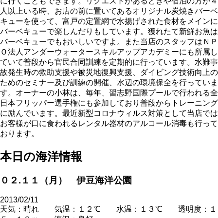
に行くこともできます。リクエストがあるときや宿泊の方が４
人以上いる時、お店の前に置いてあるオリジナル炭焼きバーベ
キューを使って、富戸の定置網で水揚げされた食材をメインに
バーベキューで楽しんだりもしています。獲れたて新鮮お魚は
バーベキューでもおいしいですよ。また当店のスタッフはＮＰ
Ｏ法人アンダーウォータースキルアップアカデミーにも所属し
ていて普段から官民合同訓練を定期的に行っています。水難事
故発生時の救助支援や被災地復興支援、ダイビング技術向上の
ためのセミナー及び訓練の開催、水辺の環境保全を行っていま
す。オーナーの小林は、毎年、習志野国際プールで行われる全
日本フリッパー選手権にも参加しており普段からトレーニング
に励んでいます。最近新型コロナウィルス対策として当店では
お客様が口に食われるレンタル器材のアルコール消毒も行って
おります。
本日の海洋情報
０２.１１（月） 伊豆海洋公園
2013/02/11
天気：晴れ 気温：１２℃ 水温：１３℃ 透明度：１