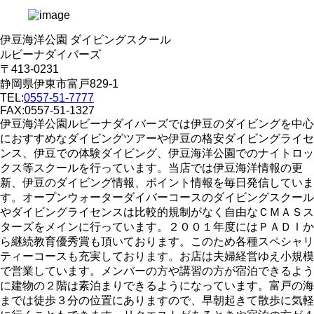
伊豆海洋公園 ダイビングスクール
ルビーナダイバーズ
〒413-0231
静岡県伊東市富戸829-1
TEL:
0557-51-7777
FAX:0557-51-1327
伊豆海洋公園ルビーナダイバーズでは伊豆のダイビングを中心
におすすめなダイビングツアーや伊豆の格安ダイビングライセ
ンス、伊豆での体験ダイビング、伊豆海洋公園でのナイトロッ
クス等スクールを行っています。当店では伊豆海洋情報の更
新、伊豆のダイビング情報、ポイント情報を毎日発信していま
す。オープンウォーターダイバーコースのダイビングスクール
やダイビングライセンスは比較的規制がなく自由なＣＭＡＳス
ターズをメインに行っています。２００１年度にはＰＡＤＩか
ら継続教育優秀賞も頂いております。このため各種スペシャリ
ティーコースも充実しております。お店は夫婦経営ゆえ小規模
で営業しています。メンバーの方や講習の方が宿泊できるよう
に建物の２階は素泊まりできるようになっています。富戸の海
までは徒歩３分の位置にありますので、早朝起きて散歩に気軽