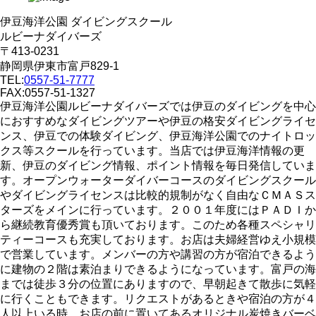
伊豆海洋公園 ダイビングスクール
ルビーナダイバーズ
〒413-0231
静岡県伊東市富戸829-1
TEL:
0557-51-7777
FAX:0557-51-1327
伊豆海洋公園ルビーナダイバーズでは伊豆のダイビングを中心
におすすめなダイビングツアーや伊豆の格安ダイビングライセ
ンス、伊豆での体験ダイビング、伊豆海洋公園でのナイトロッ
クス等スクールを行っています。当店では伊豆海洋情報の更
新、伊豆のダイビング情報、ポイント情報を毎日発信していま
す。オープンウォーターダイバーコースのダイビングスクール
やダイビングライセンスは比較的規制がなく自由なＣＭＡＳス
ターズをメインに行っています。２００１年度にはＰＡＤＩか
ら継続教育優秀賞も頂いております。このため各種スペシャリ
ティーコースも充実しております。お店は夫婦経営ゆえ小規模
で営業しています。メンバーの方や講習の方が宿泊できるよう
に建物の２階は素泊まりできるようになっています。富戸の海
までは徒歩３分の位置にありますので、早朝起きて散歩に気軽
に行くこともできます。リクエストがあるときや宿泊の方が４
人以上いる時、お店の前に置いてあるオリジナル炭焼きバーベ