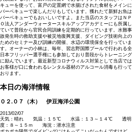
キューを使って、富戸の定置網で水揚げされた食材をメインに
バーベキューで楽しんだりもしています。獲れたて新鮮お魚は
バーベキューでもおいしいですよ。また当店のスタッフはＮＰ
Ｏ法人アンダーウォータースキルアップアカデミーにも所属し
ていて普段から官民合同訓練を定期的に行っています。水難事
故発生時の救助支援や被災地復興支援、ダイビング技術向上の
ためのセミナー及び訓練の開催、水辺の環境保全を行っていま
す。オーナーの小林は、毎年、習志野国際プールで行われる全
日本フリッパー選手権にも参加しており普段からトレーニング
に励んでいます。最近新型コロナウィルス対策として当店では
お客様が口に食われるレンタル器材のアルコール消毒も行って
おります。
本日の海洋情報
０２.０７（木） 伊豆海洋公園
2013/02/07
天気：晴れ 気温：１５℃ 水温：１３～１４℃ 透明
度：８～１５ｍ 海況：潜水注意
ポカポカ陽気でダイビングにはもってこいだったんですけど、