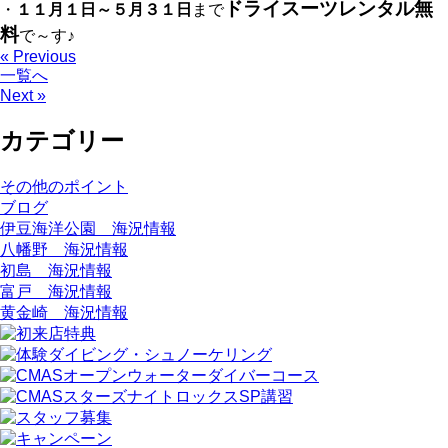
ドライスーツレンタル無
・
１１月１日～５月３１日
まで
料
で～す♪
« Previous
一覧へ
Next »
カテゴリー
その他のポイント
ブログ
伊豆海洋公園 海況情報
八幡野 海況情報
初島 海況情報
富戸 海況情報
黄金崎 海況情報