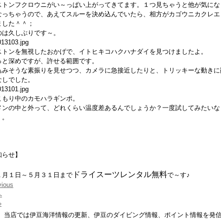
ストンフクロウニがい～っぱい上がってきてます。１つ見ちゃうと他が気にな
なっちゃうので、あえてスルーを決め込んでいたら、相方がカゴウニカクレエ
ました＾＾；
のは久しぶりです～。
ストンを無視したおかげで、イトヒキコハクハナダイを見つけましたよ。
っと深めですが、許せる範囲です。
込みそうな素振りを見せつつ、カメラに急接近したりと、トリッキーな動きに
なしでした。
こもり中のカモハラギンポ。
メンの中と外って、どれくらい温度差あるんでしょうか？一度試してみたいな
）。
知らせ】
ドライスーツレンタル無料
１月１日～５月３１日
まで
で～す♪
vious
へ
»
。当店では伊豆海洋情報の更新、伊豆のダイビング情報、ポイント情報を発