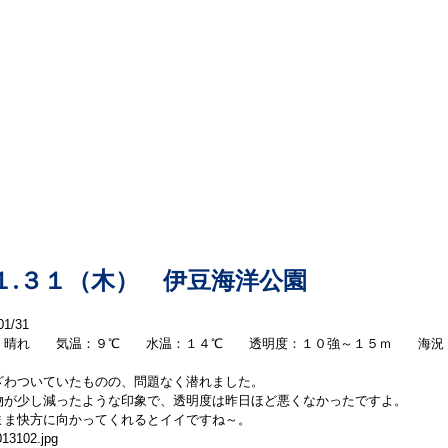
本日の海洋情報
１.３１（木） 伊豆海洋公園
01/31
：晴れ 気温：９℃ 水温：１４℃ 透明度：１０強～１５ｍ 海況
ざわついていたものの、問題なく潜れました。
物が少し減ったような印象で、透明度は昨日ほど悪くなかったですよ。
まま快方に向かってくれるとイイですね～。