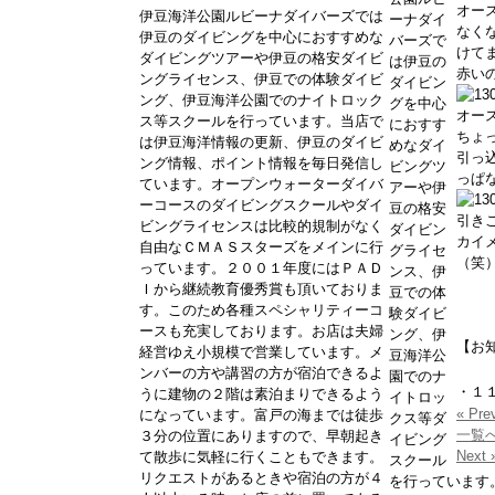
オー
伊豆海洋公園ルビーナダイバーズでは
ーナダイ
なく
伊豆のダイビングを中心におすすめな
バーズで
けて
ダイビングツアーや伊豆の格安ダイビ
は伊豆の
赤い
ングライセンス、伊豆での体験ダイビ
ダイビン
ング、伊豆海洋公園でのナイトロック
グを中心
オー
ス等スクールを行っています。当店で
におすす
ちょ
は伊豆海洋情報の更新、伊豆のダイビ
めなダイ
引っ
ング情報、ポイント情報を毎日発信し
ビングツ
っぱ
ています。オープンウォーターダイバ
アーや伊
ーコースのダイビングスクールやダイ
豆の格安
引き
ビングライセンスは比較的規制がなく
ダイビン
カイ
自由なＣＭＡＳスターズをメインに行
グライセ
（笑
っています。２００１年度にはＰＡＤ
ンス、伊
Ｉから継続教育優秀賞も頂いておりま
豆での体
す。このため各種スペシャリティーコ
験ダイビ
ースも充実しております。お店は夫婦
ング、伊
【お
経営ゆえ小規模で営業しています。メ
豆海洋公
ンバーの方や講習の方が宿泊できるよ
園でのナ
・
１
うに建物の２階は素泊まりできるよう
イトロッ
« Pre
になっています。富戸の海までは徒歩
クス等ダ
一覧
３分の位置にありますので、早朝起き
イビング
Next 
て散歩に気軽に行くこともできます。
スクール
リクエストがあるときや宿泊の方が４
を行っています