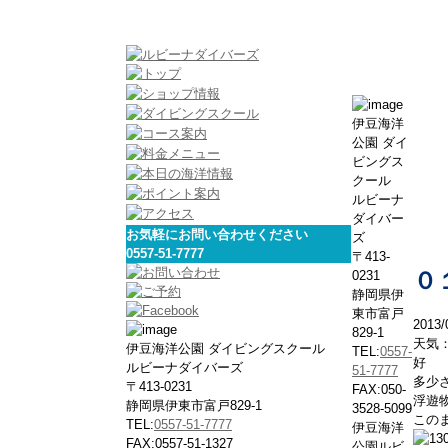
伊豆海洋
公園 ダイ
ビングス
クール
ルビーナ
ダイバー
お気軽にお問い合わせください
ズ
0557-51-7777
〒413-
0231
０
静岡県伊
東市富戸
2013/
829-1
天気
伊豆海洋公園 ダイビングスクール
TEL:
0557-
好
ルビーナダイバーズ
51-7777
多少
〒413-0231
FAX:050-
浮遊
静岡県伊東市富戸829-1
3528-5099
この
TEL:
0557-51-7777
伊豆海洋
FAX:0557-51-1327
公園ルビ