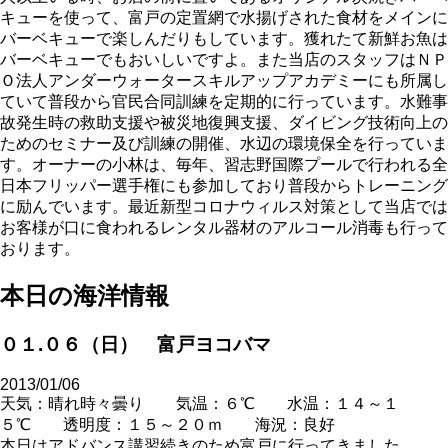
キューを使って、富戸の定置網で水揚げされた食材をメインに
バーベキューで楽しんだりもしています。獲れたて新鮮お魚は
バーベキューでもおいしいですよ。また当店のスタッフはＮＰ
Ｏ法人アンダーウォータースキルアップアカデミーにも所属し
ていて普段から官民合同訓練を定期的に行っています。水難事
故発生時の救助支援や被災地復興支援、ダイビング技術向上の
ためのセミナー及び訓練の開催、水辺の環境保全を行っていま
す。オーナーの小林は、毎年、習志野国際プールで行われる全
日本フリッパー選手権にも参加しており普段からトレーニング
に励んでいます。最近新型コロナウィルス対策として当店では
お客様が口に食われるレンタル器材のアルコール消毒も行って
おります。
本日の海洋情報
０１.０６（日） 富戸ヨコバマ
2013/01/06
天気：晴れ時々曇り 気温：６℃ 水温：１４～１
５℃ 透明度：１５～２０ｍ 海況：良好
本日はアドバンス講習続きのため富戸に行ってきました。