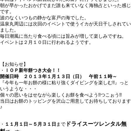
朝が早かったおかげでまだ誰も来ていなく海独占といった感じ
です。
波のなくいつもの静かな富戸の海でした。
温泉丸周辺には次回のイベントで使うイカが天日干しされてい
ました。
毎日潮風に当たり食べる頃には旨みが増して楽しみですね。
イベントは２月１０日に行われるようです。
【お知らせ】
・
ＩＯＰ新年餅つき大会！！
開催日時 ２０１３年１月１３日（日） 午前１１時～
『今年も一年お餅の様に粘り強くダイビングを楽しむ!!』っと
いうような・・・
個々の思いをはせながら楽しくお餅を食べよう!!つこぉう!!
当日はお餅のトッピングを沢山ご用意してお待ちしております
♪
ドライスーツレンタル無
・
１１月１日～５月３１日
まで