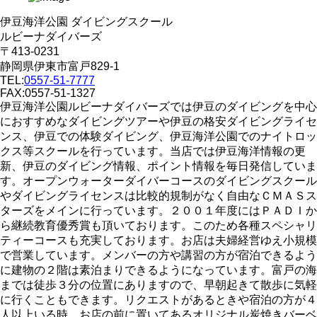
伊豆海洋公園 ダイビングスクール
ルビーナダイバーズ
〒413-0231
静岡県伊東市富戸829-1
TEL:
0557-51-7777
FAX:0557-51-1327
伊豆海洋公園ルビーナダイバーズでは伊豆のダイビングを中心
におすすめなダイビングツアーや伊豆の格安ダイビングライセ
ンス、伊豆での体験ダイビング、伊豆海洋公園でのナイトロッ
クス等スクールを行っています。当店では伊豆海洋情報の更
新、伊豆のダイビング情報、ポイント情報を毎日発信していま
す。オープンウォーターダイバーコースのダイビングスクール
やダイビングライセンスは比較的規制がなく自由なＣＭＡＳス
ターズをメインに行っています。２００１年度にはＰＡＤＩか
ら継続教育優秀賞も頂いております。このため各種スペシャリ
ティーコースも充実しております。お店は夫婦経営ゆえ小規模
で営業しています。メンバーの方や講習の方が宿泊できるよう
に建物の２階は素泊まりできるようになっています。富戸の海
までは徒歩３分の位置にありますので、早朝起きて散歩に気軽
に行くこともできます。リクエストがあるときや宿泊の方が４
人以上いる時、お店の前に置いてあるオリジナル炭焼きバーベ