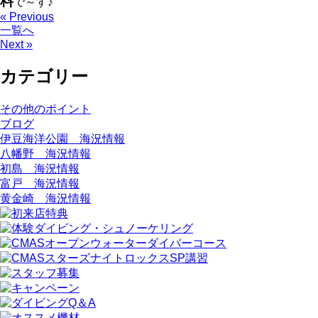
料
で～す♪
« Previous
一覧へ
Next »
カテゴリー
その他のポイント
ブログ
伊豆海洋公園 海況情報
八幡野 海況情報
初島 海況情報
富戸 海況情報
黄金崎 海況情報