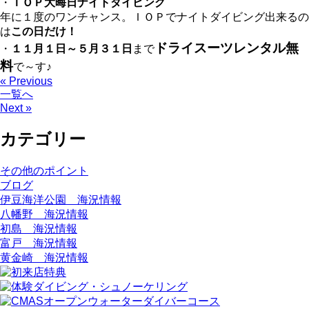
・
ＩＯＰ大晦日ナイトダイビング
年に１度のワンチャンス。ＩＯＰでナイトダイビング出来るの
は
この日だけ！
ドライスーツレンタル無
・
１１月１日～５月３１日
まで
料
で～す♪
« Previous
一覧へ
Next »
カテゴリー
その他のポイント
ブログ
伊豆海洋公園 海況情報
八幡野 海況情報
初島 海況情報
富戸 海況情報
黄金崎 海況情報