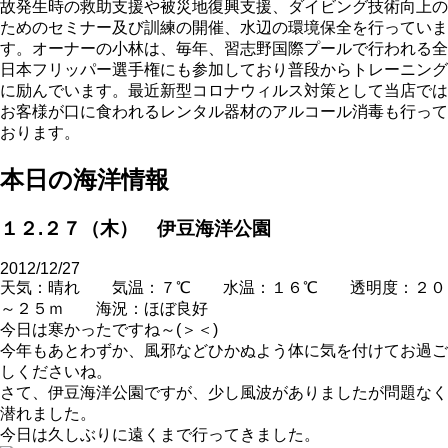
故発生時の救助支援や被災地復興支援、ダイビング技術向上の
ためのセミナー及び訓練の開催、水辺の環境保全を行っていま
す。オーナーの小林は、毎年、習志野国際プールで行われる全
日本フリッパー選手権にも参加しており普段からトレーニング
に励んでいます。最近新型コロナウィルス対策として当店では
お客様が口に食われるレンタル器材のアルコール消毒も行って
おります。
本日の海洋情報
１２.２７（木） 伊豆海洋公園
2012/12/27
天気：晴れ 気温：７℃ 水温：１６℃ 透明度：２０
～２５ｍ 海況：ほぼ良好
今日は寒かったですね～(＞＜)
今年もあとわずか、風邪などひかぬよう体に気を付けてお過ご
しくださいね。
さて、伊豆海洋公園ですが、少し風波がありましたが問題なく
潜れました。
今日は久しぶりに遠くまで行ってきました。