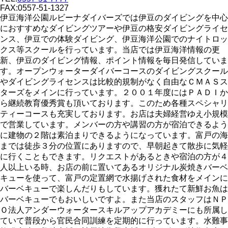
FAX:0557-51-1327
伊豆海洋公園ルビーナダイバーズでは伊豆のダイビングを中心
におすすめなダイビングツアーや伊豆の格安ダイビングライセ
ンス、伊豆での体験ダイビング、伊豆海洋公園でのナイトロッ
クス等スクールを行っています。当店では伊豆海洋情報の更
新、伊豆のダイビング情報、ポイント情報を毎日発信していま
す。オープンウォーターダイバーコースのダイビングスクール
やダイビングライセンスは比較的規制がなく自由なＣＭＡＳス
ターズをメインに行っています。２００１年度にはＰＡＤＩか
ら継続教育優秀賞も頂いております。このため各種スペシャリ
ティーコースも充実しております。お店は夫婦経営ゆえ小規模
で営業しています。メンバーの方や講習の方が宿泊できるよう
に建物の２階は素泊まりできるようになっています。富戸の海
までは徒歩３分の位置にありますので、早朝起きて散歩に気軽
に行くこともできます。リクエストがあるときや宿泊の方が４
人以上いる時、お店の前に置いてあるオリジナル炭焼きバーベ
キューを使って、富戸の定置網で水揚げされた食材をメインに
バーベキューで楽しんだりもしています。獲れたて新鮮お魚は
バーベキューでもおいしいですよ。また当店のスタッフはＮＰ
Ｏ法人アンダーウォータースキルアップアカデミーにも所属し
ていて普段から官民合同訓練を定期的に行っています。水難事