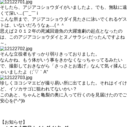
そしたら、アジアコショウダイがいましたよ。でも、無駄に遠
くて深い…(￣_￣ i
こんな所まで、アジアコショウダイ見たさに泳いでくれるゲス
トは、いないだろうなぁ…(＾＾ゞ
思えば２０１２年の死滅回遊魚の大躍進劇の起点となったの
は、このアジアコショウダイとヌノサラシ↓だったんですよね
～。
そんな立役者もすっかり弱りきっておりました。
なんかね、もう体がいう事をきかなくなっちゃってるみたい
で、撮影しておきながら「さっさとお逃げ」なんて気ィ揉んじ
ゃいましたよ（;´▽｀A“
珍しくヨコシマエビが撮り易い所に出てました。それはイイけ
ど、イソカサゴに狙われてないかい？
このあと、ちゃんと亀裂の奥に入って行くのを見届けたのでご
安心を(^-^)b
【お知らせ】