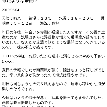
似たような展開？
2010/06/04
天候：晴れ 気温：２３℃
水温：１８～２０
℃
透
明度：５～１２ｍ 海況：良好
昨日の午後、沖合いを赤潮が通過したんですが、その置き土
産なのか、浅場はさらに浮遊物が増えて透明度が落ちてしま
いました。なんだか先週と似たような展開になってきている
ので、一抹の不安が残ります。
ＩＯＰの神様…お願いだから週末に濁らせるのやめて下さい
(｡-人-｡)
夏日の予報でしたが南西風が強く、陸はちょっと涼しげでし
た。幸い風向きが良かったので海況は穏やかです。
明日も同じような天気＆風向きなので、週末も穏やかな海が
楽しめそうですね。
今日はカメラの調子が悪く、写真を撮ってきませんでした。
画像は昨日撮影したものです。