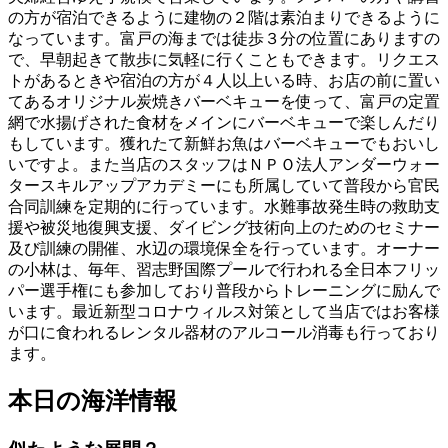
の方が宿泊できるように建物の２階は素泊まりできるように
なっています。富戸の海までは徒歩３分の位置にありますの
で、早朝起きて散歩に気軽に行くこともできます。リクエス
トがあるときや宿泊の方が４人以上いる時、お店の前に置い
てあるオリジナル炭焼きバーベキューを使って、富戸の定置
網で水揚げされた食材をメインにバーベキューで楽しんだり
もしています。獲れたて新鮮お魚はバーベキューでもおいし
いですよ。また当店のスタッフはＮＰＯ法人アンダーウォー
タースキルアップアカデミーにも所属していて普段から官民
合同訓練を定期的に行っています。水難事故発生時の救助支
援や被災地復興支援、ダイビング技術向上のためのセミナー
及び訓練の開催、水辺の環境保全を行っています。オーナー
の小林は、毎年、習志野国際プールで行われる全日本フリッ
パー選手権にも参加しており普段からトレーニングに励んで
います。最近新型コロナウィルス対策として当店ではお客様
が口に食われるレンタル器材のアルコール消毒も行っており
ます。
本日の海洋情報