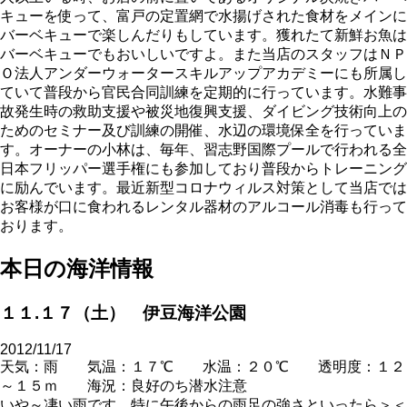
キューを使って、富戸の定置網で水揚げされた食材をメインに
バーベキューで楽しんだりもしています。獲れたて新鮮お魚は
バーベキューでもおいしいですよ。また当店のスタッフはＮＰ
Ｏ法人アンダーウォータースキルアップアカデミーにも所属し
ていて普段から官民合同訓練を定期的に行っています。水難事
故発生時の救助支援や被災地復興支援、ダイビング技術向上の
ためのセミナー及び訓練の開催、水辺の環境保全を行っていま
す。オーナーの小林は、毎年、習志野国際プールで行われる全
日本フリッパー選手権にも参加しており普段からトレーニング
に励んでいます。最近新型コロナウィルス対策として当店では
お客様が口に食われるレンタル器材のアルコール消毒も行って
おります。
本日の海洋情報
１１.１７（土） 伊豆海洋公園
2012/11/17
天気：雨 気温：１７℃ 水温：２０℃ 透明度：１２
～１５ｍ 海況：良好のち潜水注意
いや～凄い雨です。特に午後からの雨足の強さといったら＞＜