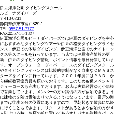
伊豆海洋公園 ダイビングスクール
ルビーナダイバーズ
〒413-0231
静岡県伊東市富戸829-1
TEL:
0557-51-7777
FAX:0557-51-1327
伊豆海洋公園ルビーナダイバーズでは伊豆のダイビングを中心
におすすめなダイビングツアーや伊豆の格安ダイビングライセ
ンス、伊豆での体験ダイビング、伊豆海洋公園でのナイトロッ
クス等スクールを行っています。当店では伊豆海洋情報の更
新、伊豆のダイビング情報、ポイント情報を毎日発信していま
す。オープンウォーターダイバーコースのダイビングスクール
やダイビングライセンスは比較的規制がなく自由なＣＭＡＳス
ターズをメインに行っています。２００１年度にはＰＡＤＩか
ら継続教育優秀賞も頂いております。このため各種スペシャリ
ティーコースも充実しております。お店は夫婦経営ゆえ小規模
で営業しています。メンバーの方や講習の方が宿泊できるよう
に建物の２階は素泊まりできるようになっています。富戸の海
までは徒歩３分の位置にありますので、早朝起きて散歩に気軽
に行くこともできます。リクエストがあるときや宿泊の方が４
人以上いる時、お店の前に置いてあるオリジナル炭焼きバーベ