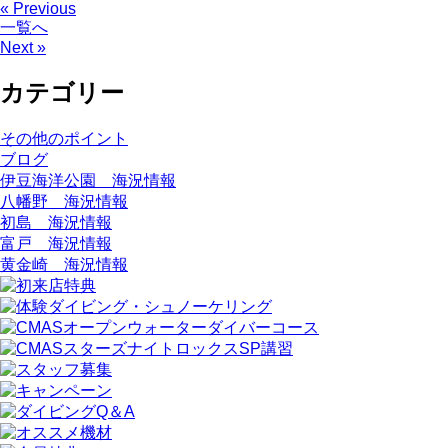
« Previous
一覧へ
Next »
カテゴリー
その他のポイント
ブログ
伊豆海洋公園 海況情報
八幡野 海況情報
初島 海況情報
富戸 海況情報
黄金崎 海況情報