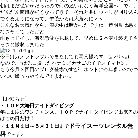
朝はまだ穏やかだったので何の迷いもなく海洋公園へ。でも、
だんだん南風が強くなってきて、それと共にウネリが回り込ん
でくるようになって、午後からは大荒れに＞＜；
こんなお天気だから、海の中は暗かったですね。透明度は悪く
なさそうでしたけど…
雨もヒドイし、海況急変を見越して、早めに２本潜り終えてさ
っさと撤収しました。
今日はカメラトラブルでまたしても写真撮れず…(｡＞0＜｡)
なので、↑は先日撮ったハナミノカサゴの子でスイマセン。
もう今月３回目のブログ登場ですが、ホントに今年多いのでつ
いつい撮っちゃうんですよね～。
【お知らせ】
・
ＩＯＰ大晦日ナイトダイビング
年に１度のワンチャンス。ＩＯＰでナイトダイビング出来るの
は
この日だけ！
ドライスーツレンタル無
・
１１月１日～５月３１日
まで
料
で～す♪