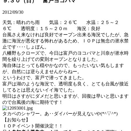
９.３０（日） 富戸ヨコバマ
2012/09/30
天気：晴れのち雨 気温：２６℃ 水温：２５～２
６℃ 透明度：１５～２０ｍ 海況：良好
台風さえ来なければ良好でオープン出来る海況でしたが、急
激に海況が悪化する怖れがあるため、ＩＯＰは無念の潜水禁
止です‥‥しょぼん。
八幡野もクローズで、今日は富戸のヨコバマと川奈が潜水時
間を繰り上げての変則オープンとなりました。
海自体はとっても穏やかなので、もったいない気もします
が、自然には逆らえませんからねー。
というわけで、富戸で潜ってきました。
富戸は湖のような海況で、透明度も良く、とても台風が接近
してるとは思えないイイ海でした。
明日はさすがにダメだと思いますが、回復は早いと思います
ので台風後の海に期待です！
タカベのシャワー。あ‥ダイバーが見えないや(*^▽^*)
【お知らせ】
ＩＯＰイベント開催決定！！