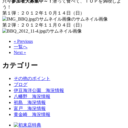
只今
参加者大募集中～！
潜って食べて、ＩＯＰを満喫しよ
う！
第１弾：２０１２年１０月１４日（日）
第２弾：２０１２年１１月０４日（日）
« Previous
一覧へ
Next »
カテゴリー
その他のポイント
ブログ
伊豆海洋公園 海況情報
八幡野 海況情報
初島 海況情報
富戸 海況情報
黄金崎 海況情報