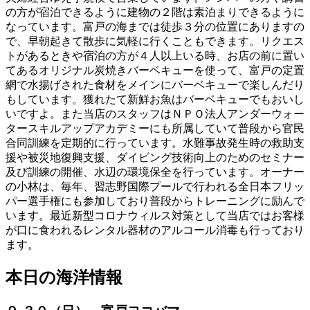
の方が宿泊できるように建物の２階は素泊まりできるように
なっています。富戸の海までは徒歩３分の位置にありますの
で、早朝起きて散歩に気軽に行くこともできます。リクエス
トがあるときや宿泊の方が４人以上いる時、お店の前に置い
てあるオリジナル炭焼きバーベキューを使って、富戸の定置
網で水揚げされた食材をメインにバーベキューで楽しんだり
もしています。獲れたて新鮮お魚はバーベキューでもおいし
いですよ。また当店のスタッフはＮＰＯ法人アンダーウォー
タースキルアップアカデミーにも所属していて普段から官民
合同訓練を定期的に行っています。水難事故発生時の救助支
援や被災地復興支援、ダイビング技術向上のためのセミナー
及び訓練の開催、水辺の環境保全を行っています。オーナー
の小林は、毎年、習志野国際プールで行われる全日本フリッ
パー選手権にも参加しており普段からトレーニングに励んで
います。最近新型コロナウィルス対策として当店ではお客様
が口に食われるレンタル器材のアルコール消毒も行っており
ます。
本日の海洋情報