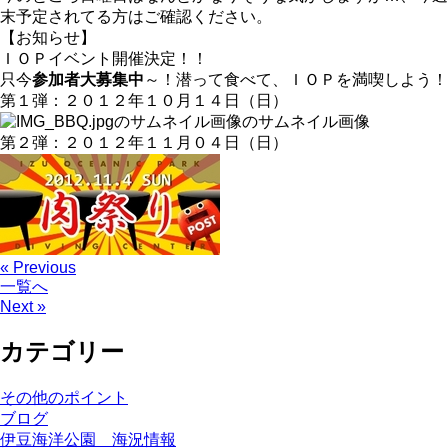
末予定されてる方はご確認ください。
【お知らせ】
ＩＯＰイベント開催決定！！
只今
参加者大募集中
～！潜って食べて、ＩＯＰを満喫しよう！
第１弾：２０１２年１０月１４日（日）
第２弾：２０１２年１１月０４日（日）
« Previous
一覧へ
Next »
カテゴリー
その他のポイント
ブログ
伊豆海洋公園 海況情報