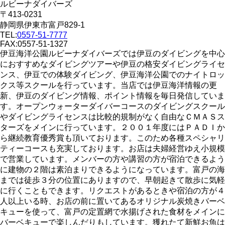
ルビーナダイバーズ
〒413-0231
静岡県伊東市富戸829-1
TEL:
0557-51-7777
FAX:0557-51-1327
伊豆海洋公園ルビーナダイバーズでは伊豆のダイビングを中心
におすすめなダイビングツアーや伊豆の格安ダイビングライセ
ンス、伊豆での体験ダイビング、伊豆海洋公園でのナイトロッ
クス等スクールを行っています。当店では伊豆海洋情報の更
新、伊豆のダイビング情報、ポイント情報を毎日発信していま
す。オープンウォーターダイバーコースのダイビングスクール
やダイビングライセンスは比較的規制がなく自由なＣＭＡＳス
ターズをメインに行っています。２００１年度にはＰＡＤＩか
ら継続教育優秀賞も頂いております。このため各種スペシャリ
ティーコースも充実しております。お店は夫婦経営ゆえ小規模
で営業しています。メンバーの方や講習の方が宿泊できるよう
に建物の２階は素泊まりできるようになっています。富戸の海
までは徒歩３分の位置にありますので、早朝起きて散歩に気軽
に行くこともできます。リクエストがあるときや宿泊の方が４
人以上いる時、お店の前に置いてあるオリジナル炭焼きバーベ
キューを使って、富戸の定置網で水揚げされた食材をメインに
バーベキューで楽しんだりもしています。獲れたて新鮮お魚は