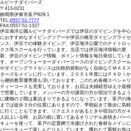
ルビーナダイバーズ
〒413-0231
静岡県伊東市富戸829-1
TEL:
0557-51-7777
FAX:0557-51-1327
伊豆海洋公園ルビーナダイバーズでは伊豆のダイビングを中心
におすすめなダイビングツアーや伊豆の格安ダイビングライセ
ンス、伊豆での体験ダイビング、伊豆海洋公園でのナイトロッ
クス等スクールを行っています。当店では伊豆海洋情報の更
新、伊豆のダイビング情報、ポイント情報を毎日発信していま
す。オープンウォーターダイバーコースのダイビングスクール
やダイビングライセンスは比較的規制がなく自由なＣＭＡＳス
ターズをメインに行っています。２００１年度にはＰＡＤＩか
ら継続教育優秀賞も頂いております。このため各種スペシャリ
ティーコースも充実しております。お店は夫婦経営ゆえ小規模
で営業しています。メンバーの方や講習の方が宿泊できるよう
に建物の２階は素泊まりできるようになっています。富戸の海
までは徒歩３分の位置にありますので、早朝起きて散歩に気軽
に行くこともできます。リクエストがあるときや宿泊の方が４
人以上いる時、お店の前に置いてあるオリジナル炭焼きバーベ
キューを使って、富戸の定置網で水揚げされた食材をメインに
バーベキューで楽しんだりもしています。獲れたて新鮮お魚は