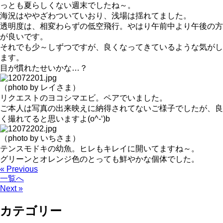
っとも夏らしくない週末でしたね～。
海況はややざわついていおり、浅場は揺れてました。
透明度は、相変わらずの低空飛行。やはり午前中より午後の方
が良いです。
それでも少～しずつですが、良くなってきているような気がし
ます。
目が慣れたせいかな…？
（photo by レイさま）
リクエストのヨコシマエビ。ペアでいました。
ご本人は写真の出来映えに納得されてないご様子でしたが、良
く撮れてると思いますよ(o^-‘)b
（photo by いちさま）
テンスモドキの幼魚。ヒレもキレイに開いてますね～。
グリーンとオレンジ色のとっても鮮やかな個体でした。
« Previous
一覧へ
Next »
カテゴリー