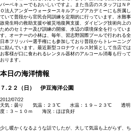
バーベキューでもおいしいですよ。また当店のスタッフはＮＰ
Ｏ法人アンダーウォータースキルアップアカデミーにも所属し
ていて普段から官民合同訓練を定期的に行っています。水難事
故発生時の救助支援や被災地復興支援、ダイビング技術向上の
ためのセミナー及び訓練の開催、水辺の環境保全を行っていま
す。オーナーの小林は、毎年、習志野国際プールで行われる全
日本フリッパー選手権にも参加しており普段からトレーニング
に励んでいます。最近新型コロナウィルス対策として当店では
お客様が口に食われるレンタル器材のアルコール消毒も行って
おります。
本日の海洋情報
７.２２（日） 伊豆海洋公園
2012/07/22
天気：曇り 気温：２３℃ 水温：１９～２３℃ 透明
度：３～１０ｍ 海況：ほぼ良好
少し暖かくなるような話でしたが、大して気温も上がらず、ち