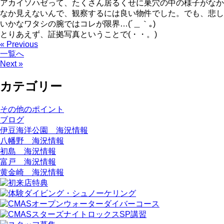
アカイソハゼって、たくさん居るくせに巣穴の中の様子がなか
なか見えないんで、観察するには良い物件でした。でも、悲し
いかなワタシの腕ではコレが限界…(´＿｀｡)
とりあえず、証拠写真ということで(・・。)ゞ
« Previous
一覧へ
Next »
カテゴリー
その他のポイント
ブログ
伊豆海洋公園 海況情報
八幡野 海況情報
初島 海況情報
富戸 海況情報
黄金崎 海況情報