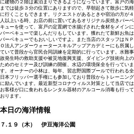
に建物の２階は素泊まりできるようになっています。富戸の海
までは徒歩３分の位置にありますので、早朝起きて散歩に気軽
に行くこともできます。リクエストがあるときや宿泊の方が４
人以上いる時、お店の前に置いてあるオリジナル炭焼きバーベ
キューを使って、富戸の定置網で水揚げされた食材をメインに
バーベキューで楽しんだりもしています。獲れたて新鮮お魚は
バーベキューでもおいしいですよ。また当店のスタッフはＮＰ
Ｏ法人アンダーウォータースキルアップアカデミーにも所属し
ていて普段から官民合同訓練を定期的に行っています。水難事
故発生時の救助支援や被災地復興支援、ダイビング技術向上の
ためのセミナー及び訓練の開催、水辺の環境保全を行っていま
す。オーナーの小林は、毎年、習志野国際プールで行われる全
日本フリッパー選手権にも参加しており普段からトレーニング
に励んでいます。最近新型コロナウィルス対策として当店では
お客様が口に食われるレンタル器材のアルコール消毒も行って
おります。
本日の海洋情報
７.１９（木） 伊豆海洋公園