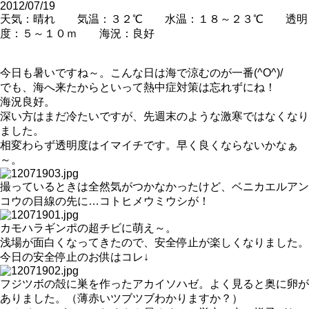
2012/07/19
天気：晴れ 気温：３２℃ 水温：１８～２３℃ 透明
度：５～１０ｍ 海況：良好
今日も暑いですね～。こんな日は海で涼むのが一番(^O^)/
でも、海へ来たからといって熱中症対策は忘れずにね！
海況良好。
深い方はまだ冷たいですが、先週末のような激寒ではなくなり
ました。
相変わらず透明度はイマイチです。早く良くならないかなぁ
～。
撮っているときは全然気がつかなかったけど、ベニカエルアン
コウの目線の先に…コトヒメウミウシが！
カモハラギンポの超チビに萌え～。
浅場が面白くなってきたので、安全停止が楽しくなりました。
今日の安全停止のお供はコレ↓
フジツボの殻に巣を作ったアカイソハゼ。よく見ると奥に卵が
ありました。（薄赤いツブツブわかりますか？）