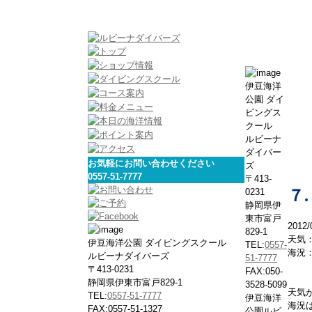
伊豆海洋
公園 ダイ
ビングス
クール
ルビーナ
ダイバー
お気軽にお問い合わせください
ズ
0557-51-7777
〒413-
0231
７
静岡県伊
東市富戸
2012/
829-1
天気
伊豆海洋公園 ダイビングスクール
TEL:
0557-
海況
ルビーナダイバーズ
51-7777
〒413-0231
FAX:050-
静岡県伊東市富戸829-1
3528-5099
天気
TEL:
0557-51-7777
伊豆海洋
海況
FAX:0557-51-1327
公園ルビ