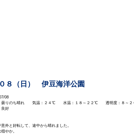
本日の海洋情報
.０８（日） 伊豆海洋公園
07/08
：曇りのち晴れ 気温：２４℃ 水温：１８～２２℃ 透明度：８
：良好
が意外と好転して、途中から晴れました。
は穏やか。