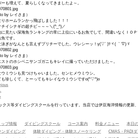
バーも増えて、夏らしくなってきましたよ～。
oto by レイさま）
なりホームランかっ飛ばしました！！！
チイシナギの超チビ～～～＼(^_^)／
的に見たい深海魚ランキングの常に上位にいるお魚でして、間違いなくＩＯＰ
お魚です。
泳ぎがなんとも言えずプリチーでした。ウレシーッ！γ(▽´ )ﾂヾ( ｀▽)ゞ
pto by レイさま）
エストのホシベニサンゴガニもキレイに撮っていただけました～。
なウミウシも見つけちゃいました。センヒメウミウシ。
も珍しくて、とーってもキレイなウミウシですo(^▽^)o
vious
へ
»
ックス等ダイビングスクールを行っています。当店では伊豆海洋情報の更新
ョップ情報
ダイビングスクール
コース案内
料金メニュー
本日
ァンダイビング
体験ダイビング・体験スノーケリング
CMAS・PAD