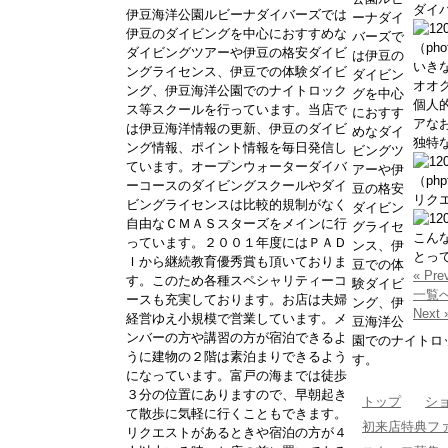
ダイ
伊豆海洋公園ルビーナダイバーズでは
ーナダイ
伊豆のダイビングを中心におすすめな
バーズで
（ph
ダイビングツアーや伊豆の格安ダイビ
は伊豆の
いき
ングライセンス、伊豆での体験ダイビ
ダイビン
オオク
ング、伊豆海洋公園でのナイトロック
グを中心
個人
ス等スクールを行っています。当店で
におすす
アな
は伊豆海洋情報の更新、伊豆のダイビ
めなダイ
独特な
ング情報、ポイント情報を毎日発信し
ビングツ
ています。オープンウォーターダイバ
アーや伊
（ph
ーコースのダイビングスクールやダイ
豆の格安
リク
ビングライセンスは比較的規制がなく
ダイビン
自由なＣＭＡＳスターズをメインに行
グライセ
こん
っています。２００１年度にはＰＡＤ
ンス、伊
とって
Ｉから継続教育優秀賞も頂いておりま
豆での体
« Pre
す。このため各種スペシャリティーコ
験ダイビ
一覧
ースも充実しております。お店は夫婦
ング、伊
Next 
経営ゆえ小規模で営業しています。メ
豆海洋公
ンバーの方や講習の方が宿泊できるよ
園でのナイトロ
うに建物の２階は素泊まりできるよう
す。
になっています。富戸の海までは徒歩
３分の位置にありますので、早朝起き
トップ
シ
て散歩に気軽に行くこともできます。
初来店特典フ
リクエストがあるときや宿泊の方が４