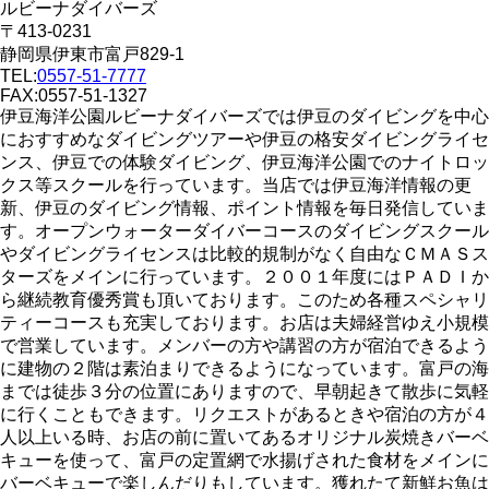
ルビーナダイバーズ
〒413-0231
静岡県伊東市富戸829-1
TEL:
0557-51-7777
FAX:0557-51-1327
伊豆海洋公園ルビーナダイバーズでは伊豆のダイビングを中心
におすすめなダイビングツアーや伊豆の格安ダイビングライセ
ンス、伊豆での体験ダイビング、伊豆海洋公園でのナイトロッ
クス等スクールを行っています。当店では伊豆海洋情報の更
新、伊豆のダイビング情報、ポイント情報を毎日発信していま
す。オープンウォーターダイバーコースのダイビングスクール
やダイビングライセンスは比較的規制がなく自由なＣＭＡＳス
ターズをメインに行っています。２００１年度にはＰＡＤＩか
ら継続教育優秀賞も頂いております。このため各種スペシャリ
ティーコースも充実しております。お店は夫婦経営ゆえ小規模
で営業しています。メンバーの方や講習の方が宿泊できるよう
に建物の２階は素泊まりできるようになっています。富戸の海
までは徒歩３分の位置にありますので、早朝起きて散歩に気軽
に行くこともできます。リクエストがあるときや宿泊の方が４
人以上いる時、お店の前に置いてあるオリジナル炭焼きバーベ
キューを使って、富戸の定置網で水揚げされた食材をメインに
バーベキューで楽しんだりもしています。獲れたて新鮮お魚は