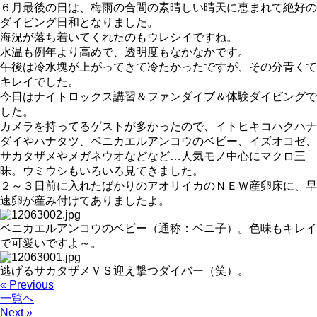
６月最後の日は、梅雨の合間の素晴しい晴天に恵まれて絶好の
ダイビング日和となりました。
海況が落ち着いてくれたのもウレシイですね。
水温も例年より高めで、透明度もなかなかです。
午後は冷水塊が上がってきて冷たかったですが、その分青くて
キレイでした。
今日はナイトロックス講習＆ファンダイブ＆体験ダイビングで
した。
カメラを持ってるゲストが多かったので、イトヒキコハクハナ
ダイやハナタツ、ベニカエルアンコウのベビー、イズオコゼ、
サカタザメやメガネウオなどなど…人気モノ中心にマクロ三
昧。ウミウシもいろいろ見てきました。
２～３日前に入れたばかりのアオリイカのＮＥＷ産卵床に、早
速卵が産み付けてありましたよ。
ベニカエルアンコウのベビー（通称：ベニ子）。色味もキレイ
で可愛いですよ～。
逃げるサカタザメＶＳ迎え撃つダイバー（笑）。
« Previous
一覧へ
Next »