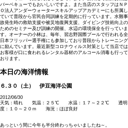
バーベキューでもおいしいですよ。また当店のスタッフはＮＰ
Ｏ法人アンダーウォータースキルアップアカデミーにも所属し
ていて普段から官民合同訓練を定期的に行っています。水難事
故発生時の救助支援や被災地復興支援、ダイビング技術向上の
ためのセミナー及び訓練の開催、水辺の環境保全を行っていま
す。オーナーの小林は、毎年、習志野国際プールで行われる全
日本フリッパー選手権にも参加しており普段からトレーニング
に励んでいます。最近新型コロナウィルス対策として当店では
お客様が口に食われるレンタル器材のアルコール消毒も行って
おります。
本日の海洋情報
６.３０（土） 伊豆海洋公園
2012/06/30
天気：晴れ 気温：２５℃ 水温：１７～２２℃ 透明
度：１０～２０ｍ 海況：ほぼ良好
あっという間に今年も半分終わっちゃいましたね～。