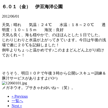
６.０１（金） 伊豆海洋公園
2012/06/01
天気：晴れ 気温：２４℃ 水温：１８～２０℃ 透
明度：１０～１５ｍ 海況：良好
天気も良く、海も穏やかで、のほほんとした１日でした。
じわりじわりと水温が上がってきています。今日は午後の浅
場で遂に２０℃を記録しました！
例年よりちょっと温かめです♪このままどんどん上がり続け
ておくれ～！
そうそう、明日ＩＯＰで午後３時から公開レスキュー訓練＆
豚汁サービスがありますよ(^O^)
メガネウオ。ブサきゃわゆいね～（笑）。
« Previous
一覧へ
Next »