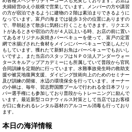
め各種スペシャリティーコースも充実しております。お店は
夫婦経営ゆえ小規模で営業しています。メンバーの方や講習
の方が宿泊できるように建物の２階は素泊まりできるように
なっています。富戸の海までは徒歩３分の位置にありますの
で、早朝起きて散歩に気軽に行くこともできます。リクエス
トがあるときや宿泊の方が４人以上いる時、お店の前に置い
てあるオリジナル炭焼きバーベキューを使って、富戸の定置
網で水揚げされた食材をメインにバーベキューで楽しんだり
もしています。獲れたて新鮮お魚はバーベキューでもおいし
いですよ。また当店のスタッフはＮＰＯ法人アンダーウォー
タースキルアップアカデミーにも所属していて普段から官民
合同訓練を定期的に行っています。水難事故発生時の救助支
援や被災地復興支援、ダイビング技術向上のためのセミナー
及び訓練の開催、水辺の環境保全を行っています。オーナー
の小林は、毎年、習志野国際プールで行われる全日本フリッ
パー選手権にも参加しており普段からトレーニングに励んで
います。最近新型コロナウィルス対策として当店ではお客様
が口に食われるレンタル器材のアルコール消毒も行っており
ます。
本日の海洋情報