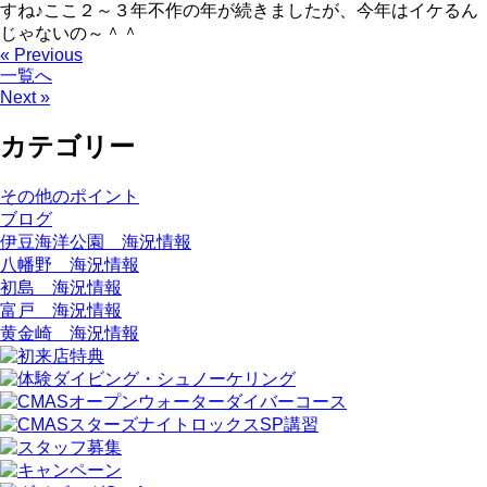
すね♪ここ２～３年不作の年が続きましたが、今年はイケるん
じゃないの～＾＾
« Previous
一覧へ
Next »
カテゴリー
その他のポイント
ブログ
伊豆海洋公園 海況情報
八幡野 海況情報
初島 海況情報
富戸 海況情報
黄金崎 海況情報