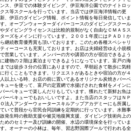
ンス、伊豆での体験ダイビング、伊豆海洋公園でのナイトロッ
クス等スクールを行っています。当店では伊豆海洋情報の更
新、伊豆のダイビング情報、ポイント情報を毎日発信していま
す。オープンウォーターダイバーコースのダイビングスクール
やダイビングライセンスは比較的規制がなく自由なＣＭＡＳス
ターズをメインに行っています。２００１年度にはＰＡＤＩか
ら継続教育優秀賞も頂いております。このため各種スペシャリ
ティーコースも充実しております。お店は夫婦経営ゆえ小規模
で営業しています。メンバーの方や講習の方が宿泊できるよう
に建物の２階は素泊まりできるようになっています。富戸の海
までは徒歩３分の位置にありますので、早朝起きて散歩に気軽
に行くこともできます。リクエストがあるときや宿泊の方が４
人以上いる時、お店の前に置いてあるオリジナル炭焼きバーベ
キューを使って、富戸の定置網で水揚げされた食材をメインに
バーベキューで楽しんだりもしています。獲れたて新鮮お魚は
バーベキューでもおいしいですよ。また当店のスタッフはＮＰ
Ｏ法人アンダーウォータースキルアップアカデミーにも所属し
ていて普段から官民合同訓練を定期的に行っています。水難事
故発生時の救助支援や被災地復興支援、ダイビング技術向上の
ためのセミナー及び訓練の開催、水辺の環境保全を行っていま
す。オーナーの小林は、毎年、習志野国際プールで行われる全