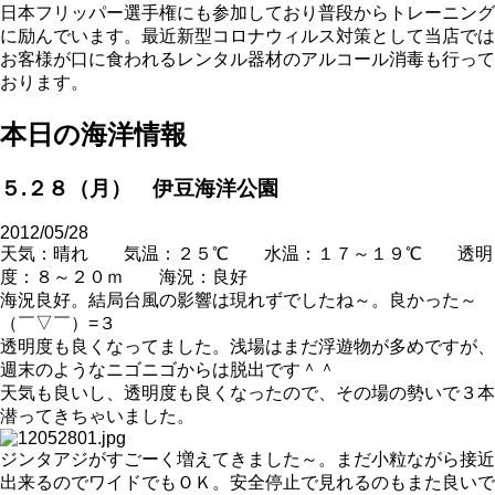
日本フリッパー選手権にも参加しており普段からトレーニング
に励んでいます。最近新型コロナウィルス対策として当店では
お客様が口に食われるレンタル器材のアルコール消毒も行って
おります。
本日の海洋情報
５.２８（月） 伊豆海洋公園
2012/05/28
天気：晴れ 気温：２５℃ 水温：１７～１９℃ 透明
度：８～２０ｍ 海況：良好
海況良好。結局台風の影響は現れずでしたね～。良かった～
（￣▽￣）=３
透明度も良くなってました。浅場はまだ浮遊物が多めですが、
週末のようなニゴニゴからは脱出です＾＾
天気も良いし、透明度も良くなったので、その場の勢いで３本
潜ってきちゃいました。
ジンタアジがすごーく増えてきました～。まだ小粒ながら接近
出来るのでワイドでもＯＫ。安全停止で見れるのもまた良いで