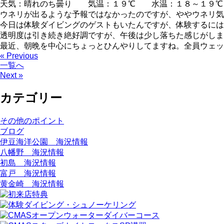
天気：晴れのち曇り 気温：１９℃ 水温：１８～１９
ウネリが出るような予報ではなかったのですが、ややウネリ気
今日は体験ダイビングのゲストもいたんですが、体験するには浅場
透明度は引き続き絶好調ですが、午後は少し落ちた感じがしま
最近、朝晩を中心にちょっとひんやりしてますね。全員ウェッ
« Previous
一覧へ
Next »
カテゴリー
その他のポイント
ブログ
伊豆海洋公園 海況情報
八幡野 海況情報
初島 海況情報
富戸 海況情報
黄金崎 海況情報