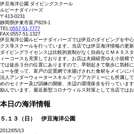
伊豆海洋公園 ダイビングスクール
ルビーナダイバーズ
〒413-0231
静岡県伊東市富戸829-1
TEL:
0557-51-7777
FAX:0557-51-1327
伊豆海洋公園ルビーナダイバーズでは伊豆のダイビングを中心
クス等スクールを行っています。当店では伊豆海洋情報の更新
ダイビングライセンスは比較的規制がなく自由なＣＭＡＳスタ
ィーコースも充実しております。お店は夫婦経営ゆえ小規模で
では徒歩３分の位置にありますので、早朝起きて散歩に気軽に
ューを使って、富戸の定置網で水揚げされた食材をメインにバ
法人アンダーウォータースキルアップアカデミーにも所属して
めのセミナー及び訓練の開催、水辺の環境保全を行っています
励んでいます。最近新型コロナウィルス対策として当店ではお
本日の海洋情報
５.１３（日） 伊豆海洋公園
2012/05/13