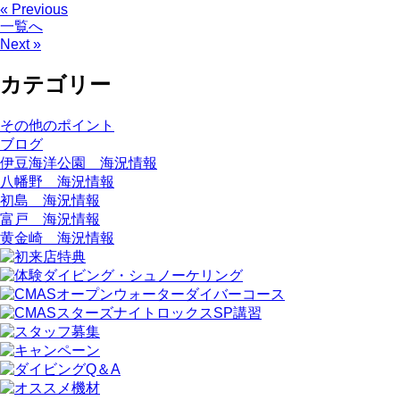
« Previous
一覧へ
Next »
カテゴリー
その他のポイント
ブログ
伊豆海洋公園 海況情報
八幡野 海況情報
初島 海況情報
富戸 海況情報
黄金崎 海況情報