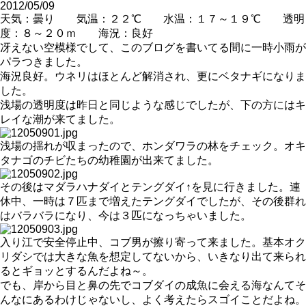
2012/05/09
天気：曇り 気温：２２℃ 水温：１７～１９℃ 透明
度：８～２０ｍ 海況：良好
冴えない空模様でして、このブログを書いてる間に一時小雨が
パラつきました。
海況良好。ウネリはほとんど解消され、更にベタナギになりま
した。
浅場の透明度は昨日と同じような感じでしたが、下の方にはキ
レイな潮が来てました。
浅場の揺れが収まったので、ホンダワラの林をチェック。オキ
タナゴのチビたちの幼稚園が出来てました。
その後はマダラハナダイとテングダイ↑を見に行きました。連
休中、一時は７匹まで増えたテングダイでしたが、その後群れ
はバラバラになり、今は３匹になっちゃいました。
入り江で安全停止中、コブ男が擦り寄って来ました。基本オク
リダシでは大きな魚を想定してないから、いきなり出て来られ
るとギョッとするんだよね～。
でも、岸から目と鼻の先でコブダイの成魚に会える海なんてそ
んなにあるわけじゃないし、よく考えたらスゴイことだよね。