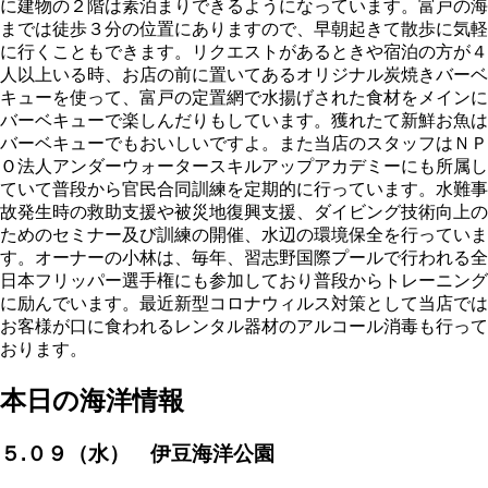
に建物の２階は素泊まりできるようになっています。富戸の海
までは徒歩３分の位置にありますので、早朝起きて散歩に気軽
に行くこともできます。リクエストがあるときや宿泊の方が４
人以上いる時、お店の前に置いてあるオリジナル炭焼きバーベ
キューを使って、富戸の定置網で水揚げされた食材をメインに
バーベキューで楽しんだりもしています。獲れたて新鮮お魚は
バーベキューでもおいしいですよ。また当店のスタッフはＮＰ
Ｏ法人アンダーウォータースキルアップアカデミーにも所属し
ていて普段から官民合同訓練を定期的に行っています。水難事
故発生時の救助支援や被災地復興支援、ダイビング技術向上の
ためのセミナー及び訓練の開催、水辺の環境保全を行っていま
す。オーナーの小林は、毎年、習志野国際プールで行われる全
日本フリッパー選手権にも参加しており普段からトレーニング
に励んでいます。最近新型コロナウィルス対策として当店では
お客様が口に食われるレンタル器材のアルコール消毒も行って
おります。
本日の海洋情報
５.０９（水） 伊豆海洋公園