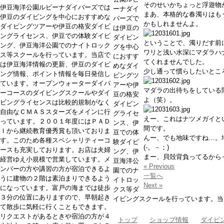
そのせいかちょっと浮遊物
伊豆海洋公園ルビーナダイバーズでは
ーナダイ
まあ、本格的な春濁りはも
伊豆のダイビングを中心におすすめな
バーズで
かもしれませんよ。
ダイビングツアーや伊豆の格安ダイビ
は伊豆の
ングライセンス、伊豆での体験ダイビ
ダイビン
ということで、濁りだす前
ング、伊豆海洋公園でのナイトロック
グを中心
ワリと浅い水深にマダラハ
ス等スクールを行っています。当店で
におすす
てくれませんでした。
は伊豆海洋情報の更新、伊豆のダイビ
めなダイ
少し通って慣らしたいとこ
ング情報、ポイント情報を毎日発信し
ビングツ
ています。オープンウォーターダイバ
アーや伊
マダラの出待ちをしている
ーコースのダイビングスクールやダイ
豆の格安
よ（笑）。
ビングライセンスは比較的規制がなく
ダイビン
自由なＣＭＡＳスターズをメインに行
グライセ
えー、これはナツメガイと
っています。２００１年度にはＰＡＤ
ンス、伊
間です。
Ｉから継続教育優秀賞も頂いておりま
豆での体
んー、でも地味ですね…。
す。このため各種スペシャリティーコ
験ダイビ
(-。－；)
ースも充実しております。お店は夫婦
ング、伊
まー、貝殻背負ってるからっ
経営ゆえ小規模で営業しています。メ
豆海洋公
« Previous
ンバーの方や講習の方が宿泊できるよ
園でのナ
一覧へ
うに建物の２階は素泊まりできるよう
イトロッ
Next »
になっています。富戸の海までは徒歩
クス等ダ
３分の位置にありますので、早朝起き
イビングスクールを行っています。当
て散歩に気軽に行くこともできます。
リクエストがあるときや宿泊の方が４
トップ
ショップ情報
ダイビ