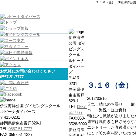
３.１６（金） 伊豆海洋公園
本日の海
伊豆海洋
公園 ダイ
ビングス
クール
ルビーナ
ダイバー
お気軽にお問い合わせください
ズ
0557-51-7777
〒413-
0231
３.１６（金）
静岡県伊
東市富戸
2012/03/16
829-1
天気：晴れのち曇り 気
伊豆海洋公園 ダイビングスクール
TEL:
0557-
ｍ 海況：ほぼ良好
ルビーナダイバーズ
51-7777
朝は少し風波がありました
〒413-0231
FAX:050-
週末は風向きも良さそうな
静岡県伊東市富戸829-1
3528-5099
エントリーした直後温かい
TEL:
0557-51-7777
伊豆海洋
に１７℃の声を聞いたのは
FAX:0557-51-1327
公園ルビ