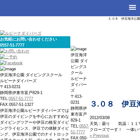
３.０８ 伊豆海洋公園
お気軽にお問い合わせください
0557-51-7777
本日の海
伊豆海洋
公園 ダイ
ビングス
クール
伊豆海洋公園 ダイビングスクール
ルビーナ
ルビーナダイバーズ
ダイバー
〒413-0231
ズ
静岡県伊東市富戸829-1
〒413-
TEL:
0557-51-7777
0231
３.０８ 伊豆
FAX:0557-51-1327
静岡県伊
伊豆海洋公園ルビーナダイバーズでは
東市富戸
伊豆のダイビングを中心におすすめな
2012/03/08
829-1
ダイビングツアーや伊豆の格安ダイビ
天気：曇り 気温：１１
TEL:
0557-
ングライセンス、伊豆での体験ダイビ
クローズでーす！ 一体い
51-7777
ング、伊豆海洋公園でのナイトロック
« Previous
FAX:050-