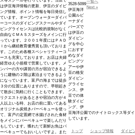
ス等スクールを行っています。当店で
一覧へ
3528-5099
は伊豆海洋情報の更新、伊豆のダイビ
Next »
伊豆海洋
ング情報、ポイント情報を毎日発信し
公園ルビ
ています。オープンウォーターダイバ
ーナダイ
ーコースのダイビングスクールやダイ
バーズで
ビングライセンスは比較的規制がなく
は伊豆の
自由なＣＭＡＳスターズをメインに行
ダイビン
っています。２００１年度にはＰＡＤ
グを中心
Ｉから継続教育優秀賞も頂いておりま
におすす
す。このため各種スペシャリティーコ
めなダイ
ースも充実しております。お店は夫婦
ビングツ
経営ゆえ小規模で営業しています。メ
アーや伊
ンバーの方や講習の方が宿泊できるよ
豆の格安
うに建物の２階は素泊まりできるよう
ダイビン
になっています。富戸の海までは徒歩
グライセ
３分の位置にありますので、早朝起き
ンス、伊
て散歩に気軽に行くこともできます。
豆での体
リクエストがあるときや宿泊の方が４
験ダイビ
人以上いる時、お店の前に置いてある
ング、伊
オリジナル炭焼きバーベキューを使っ
豆海洋公園でのナイトロックス等ダイ
て、富戸の定置網で水揚げされた食材
しています。
をメインにバーベキューで楽しんだり
もしています。獲れたて新鮮お魚はバ
トップ
ショップ情報
ダイビ
ーベキューでもおいしいですよ。また