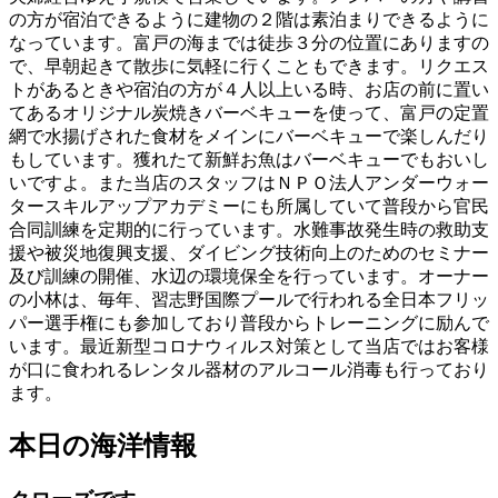
の方が宿泊できるように建物の２階は素泊まりできるように
なっています。富戸の海までは徒歩３分の位置にありますの
で、早朝起きて散歩に気軽に行くこともできます。リクエス
トがあるときや宿泊の方が４人以上いる時、お店の前に置い
てあるオリジナル炭焼きバーベキューを使って、富戸の定置
網で水揚げされた食材をメインにバーベキューで楽しんだり
もしています。獲れたて新鮮お魚はバーベキューでもおいし
いですよ。また当店のスタッフはＮＰＯ法人アンダーウォー
タースキルアップアカデミーにも所属していて普段から官民
合同訓練を定期的に行っています。水難事故発生時の救助支
援や被災地復興支援、ダイビング技術向上のためのセミナー
及び訓練の開催、水辺の環境保全を行っています。オーナー
の小林は、毎年、習志野国際プールで行われる全日本フリッ
パー選手権にも参加しており普段からトレーニングに励んで
います。最近新型コロナウィルス対策として当店ではお客様
が口に食われるレンタル器材のアルコール消毒も行っており
ます。
本日の海洋情報