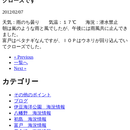
クローズです
2012/02/07
天気：雨のち曇り 気温：１７℃ 海況：潜水禁止
朝は嵐のような雨と風でしたが、午後には雨風共に止んでき
ました。
富戸はベタナギなんですが、ＩＯＰはウネリが回り込んでい
てクローズでした。
« Previous
一覧へ
Next »
カテゴリー
その他のポイント
ブログ
伊豆海洋公園 海況情報
八幡野 海況情報
初島 海況情報
富戸 海況情報