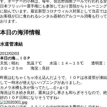
す。オーナーの小林は、毎年、習志野国際プールで行われる全
日本フリッパー選手権にも参加しており普段からトレーニング
に励んでいます。最近新型コロナウィルス対策として当店では
お客様が口に食われるレンタル器材のアルコール消毒も行って
おります。
本日の海洋情報
水道管凍結
2012/02/03
本日の海…ＩＯＰ
天気：晴れ 気温７℃ 水温：１４～１５℃ 透明度：
２０～２５ｍ 海況：良好
昨夜はむちゃくちゃ冷え込んだようで、ＩＯＰは水道管が凍結
して一時水が使えないハプニングがありました。
カメラ水槽も氷が張ってたし…((＞д＜))
海況は引き続き良好。週末は少し寒さも和らぎそうなので、絶
好のＩＯＰ日和になりそうですね♪
ワカヨウジです。もうこんなのが出始める季節なんですね～。