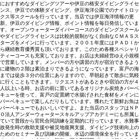
におすすめなダイビングツアーや伊豆の格安ダイビングライセ
ンス、伊豆での体験ダイビング、伊豆海洋公園でのナイトロッ
クス等スクールを行っています。当店では伊豆海洋情報の更
新、伊豆のダイビング情報、ポイント情報を毎日発信していま
す。オープンウォーターダイバーコースのダイビングスクール
やダイビングライセンスは比較的規制がなく自由なＣＭＡＳス
ターズをメインに行っています。２００１年度にはＰＡＤＩか
ら継続教育優秀賞も頂いております。このため各種スペシャリ
ティーコースも充実しております。お店は夫婦経営ゆえ小規模
で営業しています。メンバーの方や講習の方が宿泊できるよう
に建物の２階は素泊まりできるようになっています。富戸の海
までは徒歩３分の位置にありますので、早朝起きて散歩に気軽
に行くこともできます。リクエストがあるときや宿泊の方が４
人以上いる時、お店の前に置いてあるオリジナル炭焼きバーベ
キューを使って、富戸の定置網で水揚げされた食材をメインに
バーベキューで楽しんだりもしています。獲れたて新鮮お魚は
バーベキューでもおいしいですよ。また当店のスタッフはＮＰ
Ｏ法人アンダーウォータースキルアップアカデミーにも所属し
ていて普段から官民合同訓練を定期的に行っています。水難事
故発生時の救助支援や被災地復興支援、ダイビング技術向上の
ためのセミナー及び訓練の開催、水辺の環境保全を行っていま