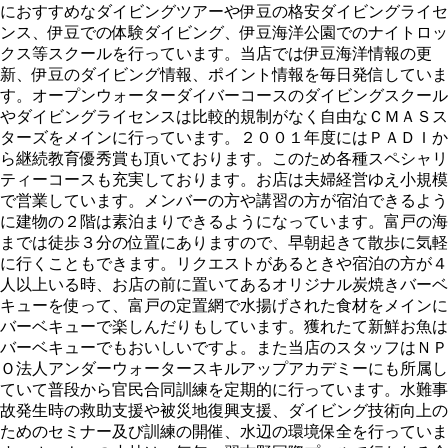
におすすめなダイビングツアーや伊豆の格安ダイビングライセ
ンス、伊豆での体験ダイビング、伊豆海洋公園でのナイトロッ
クス等スクールを行っています。当店では伊豆海洋情報の更
新、伊豆のダイビング情報、ポイント情報を毎日発信していま
す。オープンウォーターダイバーコースのダイビングスクール
やダイビングライセンスは比較的規制がなく自由なＣＭＡＳス
ターズをメインに行っています。２００１年度にはＰＡＤＩか
ら継続教育優秀賞も頂いております。このため各種スペシャリ
ティーコースも充実しております。お店は夫婦経営ゆえ小規模
で営業しています。メンバーの方や講習の方が宿泊できるよう
に建物の２階は素泊まりできるようになっています。富戸の海
までは徒歩３分の位置にありますので、早朝起きて散歩に気軽
に行くこともできます。リクエストがあるときや宿泊の方が４
人以上いる時、お店の前に置いてあるオリジナル炭焼きバーベ
キューを使って、富戸の定置網で水揚げされた食材をメインに
バーベキューで楽しんだりもしています。獲れたて新鮮お魚は
バーベキューでもおいしいですよ。また当店のスタッフはＮＰ
Ｏ法人アンダーウォータースキルアップアカデミーにも所属し
ていて普段から官民合同訓練を定期的に行っています。水難事
故発生時の救助支援や被災地復興支援、ダイビング技術向上の
ためのセミナー及び訓練の開催、水辺の環境保全を行っていま