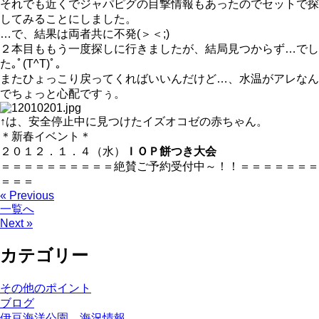
それでも近くでジャパピグの目撃情報もあったのでセットで探
してみることにしました。
…で、結果は両者共に不発(＞＜;)
２本目ももう一度探しに行きましたが、結局見つからず…でし
た｡ﾟ(T^T)ﾟ｡
またひょっこり戻ってくればいいんだけど…、水温がアレなん
でちょっと心配ですぅ。
↑は、安全停止中に見つけたイズオコゼの赤ちゃん。
＊新春イベント＊
２０１２．１．４（水）
ＩＯＰ餅つき大会
＝＝＝＝＝＝＝＝＝＝絶賛ご予約受付中～！！＝＝＝＝＝＝＝
＝＝＝
« Previous
一覧へ
Next »
カテゴリー
その他のポイント
ブログ
伊豆海洋公園 海況情報