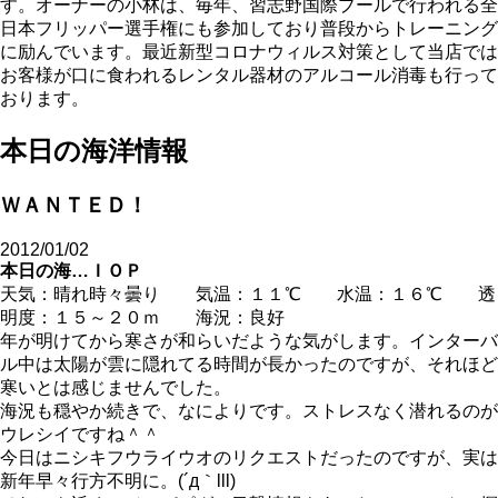
す。オーナーの小林は、毎年、習志野国際プールで行われる全
日本フリッパー選手権にも参加しており普段からトレーニング
に励んでいます。最近新型コロナウィルス対策として当店では
お客様が口に食われるレンタル器材のアルコール消毒も行って
おります。
本日の海洋情報
ＷＡＮＴＥＤ！
2012/01/02
本日の海…ＩＯＰ
天気：晴れ時々曇り 気温：１１℃ 水温：１６℃ 透
明度：１５～２０ｍ 海況：良好
年が明けてから寒さが和らいだような気がします。インターバ
ル中は太陽が雲に隠れてる時間が長かったのですが、それほど
寒いとは感じませんでした。
海況も穏やか続きで、なによりです。ストレスなく潜れるのが
ウレシイですね＾＾
今日はニシキフウライウオのリクエストだったのですが、実は
新年早々行方不明に。(´д｀lll)