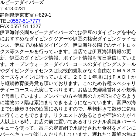
ルビーナダイバーズ
〒413-0231
静岡県伊東市富戸829-1
TEL:
0557-51-7777
FAX:0557-51-1327
伊豆海洋公園ルビーナダイバーズでは伊豆のダイビングを中心
におすすめなダイビングツアーや伊豆の格安ダイビングライセ
ンス、伊豆での体験ダイビング、伊豆海洋公園でのナイトロッ
クス等スクールを行っています。当店では伊豆海洋情報の更
新、伊豆のダイビング情報、ポイント情報を毎日発信していま
す。オープンウォーターダイバーコースのダイビングスクール
やダイビングライセンスは比較的規制がなく自由なＣＭＡＳス
ターズをメインに行っています。２００１年度にはＰＡＤＩか
ら継続教育優秀賞も頂いております。このため各種スペシャリ
ティーコースも充実しております。お店は夫婦経営ゆえ小規模
で営業しています。メンバーの方や講習の方が宿泊できるよう
に建物の２階は素泊まりできるようになっています。富戸の海
までは徒歩３分の位置にありますので、早朝起きて散歩に気軽
に行くこともできます。リクエストがあるときや宿泊の方が４
人以上いる時、お店の前に置いてあるオリジナル炭焼きバーベ
キューを使って、富戸の定置網で水揚げされた食材をメインに
バーベキューで楽しんだりもしています。獲れたて新鮮お魚は