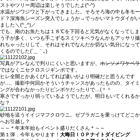
ストやツリー周辺は楽しそうでしたよ(^-^)
水温がジワジワと下がってきました。そろそろ海の中も冬モー
ド？深海魚シーズン突入でしょうか→でっかいマトウダイがい
ました＼(^_^)／
でも、南のお魚たちは１８℃を下回ると元気がなくなってしま
う子が多く、いつも手こずるスミツキベラなんかもアッサリ撮
れちゃったりして、それはそれでなんだか切ない気分になって
くるのでした(´＿｀｡)
写真がアレなんで判りにくいと思いますが、
ホンソメワケベラ
ではなくニセクロスジギンポです。
ヒレ全開とかあくびしてれば違いがより明確だと思うんです
が…、撮影中何回かそういうチャンスがあったものの、タイミ
ングが合わなかったりピンボケだったりで…(＾＾ゞ
寒さですっかり弱っているようでしたが、明日もいてくれるか
な？
砂地を這うイイジマフクロウニ。ゼブラガニを乗っけてどこか
へお引越し？
～～＊年末年始もイベント盛りだくさん＊～～
第１弾．今年もやります！
大晦日ＩＯＰナイトダイビング