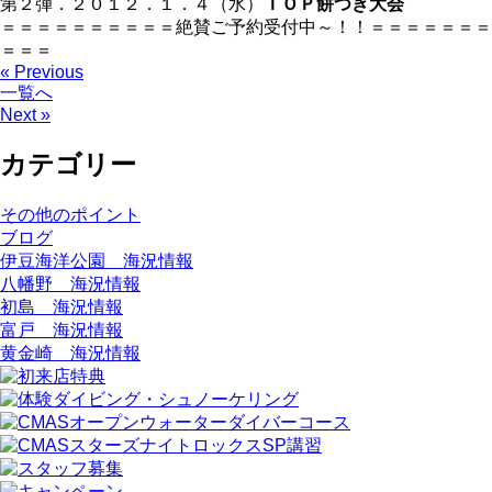
第２弾．２０１２．１．４（水）
ＩＯＰ餅つき大会
＝＝＝＝＝＝＝＝＝＝絶賛ご予約受付中～！！＝＝＝＝＝＝＝
＝＝＝
« Previous
一覧へ
Next »
カテゴリー
その他のポイント
ブログ
伊豆海洋公園 海況情報
八幡野 海況情報
初島 海況情報
富戸 海況情報
黄金崎 海況情報