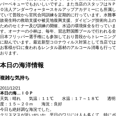
バーベキューでもおいしいですよ。また当店のスタッフはＮＰ
Ｏ法人アンダーウォータースキルアップアカデミーにも所属し
ていて普段から官民合同訓練を定期的に行っています。水難事
故発生時の救助支援や被災地復興支援、ダイビング技術向上の
ためのセミナー及び訓練の開催、水辺の環境保全を行っていま
す。オーナーの小林は、毎年、習志野国際プールで行われる全
日本フリッパー選手権にも参加しており普段からトレーニング
に励んでいます。最近新型コロナウィルス対策として当店では
お客様が口に食われるレンタル器材のアルコール消毒も行って
おります。
本日の海洋情報
複雑な気持ち
2011/12/21
本日の海…ＩＯＰ
天気：晴れ 気温：１１℃ 水温：１７～１８℃ 透明
度：１５～２０ｍ 海況：良好
今日も絶好調な海況でした。
クリスマスが近いせいか、平日のワリには人も多くて、特にポ