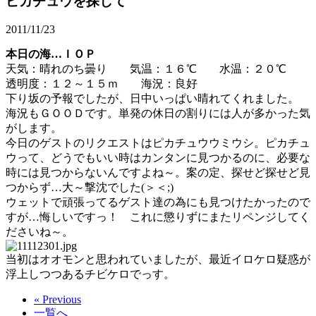
ピカチュウを探して
2011/11/23
本日の海…ＩＯＰ
天気：晴れのち曇り 気温：１６℃ 水温：２０℃
透明度：１２～１５ｍ 海況：良好
下り坂の予報でしたが、日中いっぱい晴れてくれました。
海況もＧＯＯＤです。単発の休日の割りには人が多かった気
がします。
今日のゲストのリクエストはピカチュウウミウシ。ピカチュ
ウって、どうでもいい時はカンタンに見つかるのに、必要な
時には見つからないんですよね～。案の定、探せど探せど見
つからず…大～撃沈でした(＞＜;)
ウェットで頑張ってるゲスト達の為にも見つけたかったので
すが…悔しいですっ！ これに懲りずにまたリペンジしてく
ださいね～。
当初はオオモンと思われていましたが、最近イロケロ疑惑が
浮上しつつあるチビケロでっす。
« Previous
一覧へ