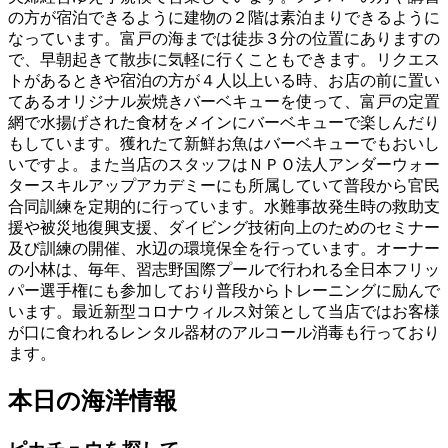
の方が宿泊できるように建物の２階は素泊まりできるように
なっています。富戸の海までは徒歩３分の位置にありますの
で、早朝起きて散歩に気軽に行くこともできます。リクエス
トがあるときや宿泊の方が４人以上いる時、お店の前に置い
てあるオリジナル炭焼きバーベキューを使って、富戸の定置
網で水揚げされた食材をメインにバーベキューで楽しんだり
もしています。獲れたて新鮮お魚はバーベキューでもおいし
いですよ。また当店のスタッフはＮＰＯ法人アンダーウォー
タースキルアップアカデミーにも所属していて普段から官民
合同訓練を定期的に行っています。水難事故発生時の救助支
援や被災地復興支援、ダイビング技術向上のためのセミナー
及び訓練の開催、水辺の環境保全を行っています。オーナー
の小林は、毎年、習志野国際プールで行われる全日本フリッ
パー選手権にも参加しており普段からトレーニングに励んで
います。最近新型コロナウィルス対策として当店ではお客様
が口に食われるレンタル器材のアルコール消毒も行っており
ます。
本日の海洋情報