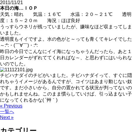
2011/11/21
本日の海…ＩＯＰ
天気：晴れ 気温：１６℃ 水温：２０～２１℃ 透明
度：１５～２０ｍ 海況：ほぼ良好
うっすらウネリが残っていましたが、嫌味なほど収まってしま
いました。
透明度もイイですよ。水の色がと～っても青くてキレイでした
～:*:・(￣∀￣)・:*:
昨日の今日でこんなにイイ海になっちゃうんだったら、あと１
日カレンダーがずれててくれればな～、と思わずにはいられな
いのでした。
チビハナダイのチビがいました。チビハナダイって、すぐに隠
れちゃうイメージがあるんですが、コイツはあまり動じない奴
です。まだ小さいから、自分の置かれてる状況が判ってないの
かもしれませんね。このまま慣らしていけば、引っ込まない子
になってくれるかな( ´艸｀)
« Previous
一覧へ
Next »
カテゴリー