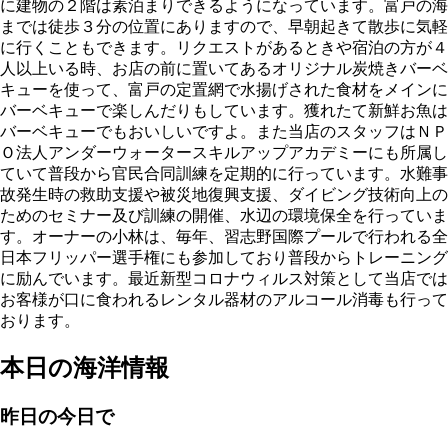
に建物の２階は素泊まりできるようになっています。富戸の海
までは徒歩３分の位置にありますので、早朝起きて散歩に気軽
に行くこともできます。リクエストがあるときや宿泊の方が４
人以上いる時、お店の前に置いてあるオリジナル炭焼きバーベ
キューを使って、富戸の定置網で水揚げされた食材をメインに
バーベキューで楽しんだりもしています。獲れたて新鮮お魚は
バーベキューでもおいしいですよ。また当店のスタッフはＮＰ
Ｏ法人アンダーウォータースキルアップアカデミーにも所属し
ていて普段から官民合同訓練を定期的に行っています。水難事
故発生時の救助支援や被災地復興支援、ダイビング技術向上の
ためのセミナー及び訓練の開催、水辺の環境保全を行っていま
す。オーナーの小林は、毎年、習志野国際プールで行われる全
日本フリッパー選手権にも参加しており普段からトレーニング
に励んでいます。最近新型コロナウィルス対策として当店では
お客様が口に食われるレンタル器材のアルコール消毒も行って
おります。
本日の海洋情報
昨日の今日で