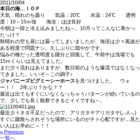
2011/10/04
本日の海…ＩＯＰ
天気：晴れのち曇り 気温：20℃ 水温：24℃ 透明
度：10～15ｍ強 海況：ほぼ良好
今朝は一段と冷え込みましたね～。10月ってこんなに寒かっ
たっけ？
秋晴れの空も昼には曇ってしまいましたが、海況は少々風波が
ある程度で問題ナシ。久しぶりに穏やかです。
悩みの種だった透明度も随分と回復して、午前中は浅場でも
15ｍくらいは見えてました。
まだ少々流れはありますが、数日前のような爆流ではなくなっ
てきました。いいぞ～この調子♪
ジャパニーズピグミーシーホース
を見つけました。 ウォ
ー！！ 2年ぶり？かな？？
最近は出てもすぐにいなくなっちゃうパターンが続いているの
で、少しでも長く観察できるとイイですね～。
最近少々ネタ不足だったので、アリガタヤアリガタヤ(｡-人-｡)
すぐに蹴散らされそうな場所にいるのがチト心配ですが…見た
い人はお早めに～！！
« Previous
一覧へ