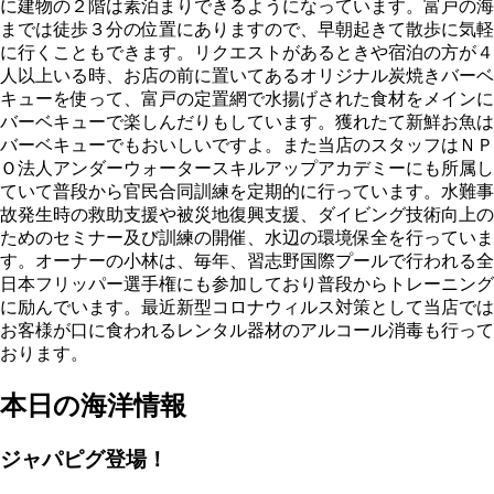
に建物の２階は素泊まりできるようになっています。富戸の海
までは徒歩３分の位置にありますので、早朝起きて散歩に気軽
に行くこともできます。リクエストがあるときや宿泊の方が４
人以上いる時、お店の前に置いてあるオリジナル炭焼きバーベ
キューを使って、富戸の定置網で水揚げされた食材をメインに
バーベキューで楽しんだりもしています。獲れたて新鮮お魚は
バーベキューでもおいしいですよ。また当店のスタッフはＮＰ
Ｏ法人アンダーウォータースキルアップアカデミーにも所属し
ていて普段から官民合同訓練を定期的に行っています。水難事
故発生時の救助支援や被災地復興支援、ダイビング技術向上の
ためのセミナー及び訓練の開催、水辺の環境保全を行っていま
す。オーナーの小林は、毎年、習志野国際プールで行われる全
日本フリッパー選手権にも参加しており普段からトレーニング
に励んでいます。最近新型コロナウィルス対策として当店では
お客様が口に食われるレンタル器材のアルコール消毒も行って
おります。
本日の海洋情報
ジャパピグ登場！