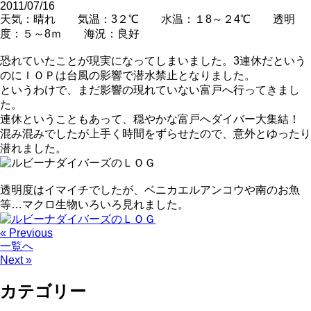
2011/07/16
天気：晴れ 気温：3２℃ 水温：１8～２4℃ 透明
度：５～8ｍ 海況：良好
恐れていたことが現実になってしまいました。3連休だという
のにＩＯＰは台風の影響で潜水禁止となりました。
というわけで、まだ影響の現れていない富戸へ行ってきまし
た。
連休ということもあって、穏やかな富戸へダイバー大集結！
混み混みでしたが上手く時間をずらせたので、意外とゆったり
潜れました。
透明度はイマイチでしたが、ベニカエルアンコウや南のお魚
等…マクロ生物いろいろ見れました。
« Previous
一覧へ
Next »
カテゴリー