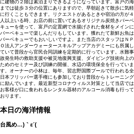
に建物の２階は素泊まりできるようになっています。富戸の海
までは徒歩３分の位置にありますので、早朝起きて散歩に気軽
に行くこともできます。リクエストがあるときや宿泊の方が４
人以上いる時、お店の前に置いてあるオリジナル炭焼きバーベ
キューを使って、富戸の定置網で水揚げされた食材をメインに
バーベキューで楽しんだりもしています。獲れたて新鮮お魚は
バーベキューでもおいしいですよ。また当店のスタッフはＮＰ
Ｏ法人アンダーウォータースキルアップアカデミーにも所属し
ていて普段から官民合同訓練を定期的に行っています。水難事
故発生時の救助支援や被災地復興支援、ダイビング技術向上の
ためのセミナー及び訓練の開催、水辺の環境保全を行っていま
す。オーナーの小林は、毎年、習志野国際プールで行われる全
日本フリッパー選手権にも参加しており普段からトレーニング
に励んでいます。最近新型コロナウィルス対策として当店では
お客様が口に食われるレンタル器材のアルコール消毒も行って
おります。
本日の海洋情報
台風め…)｀ε´(