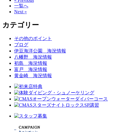
« Previous
一覧へ
Next »
カテゴリー
その他のポイント
ブログ
伊豆海洋公園 海況情報
八幡野 海況情報
初島 海況情報
富戸 海況情報
黄金崎 海況情報